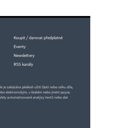
Koupit / darovat předplatné
Eventy
Newslettery
RSS kanály
je zakázáno jakékoli užití částí nebo celku díla,
bo elektronickým, v českém nebo jiném jazyce.
účely automatizované analýzy textů nebo dat