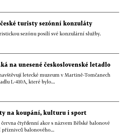
 české turisty sezónní konzuláty
ristickou sezónu posílí své konzulární služby.
ká na unesené československé letadlo
a navštěvují letecké muzeum v Martině-Tomčanech
dlu L-410A, které bylo...
ty na koupání, kulturu i sport
. června čtyřdenní akce s názvem Bělské balonové
í příznivců balonového...