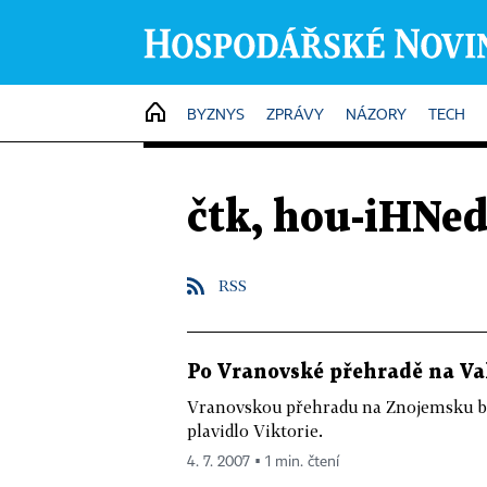
HOME
BYZNYS
ZPRÁVY
NÁZORY
TECH
čtk, hou-iHNe
RSS
Po Vranovské přehradě na Va
Vranovskou přehradu na Znojemsku br
plavidlo Viktorie.
4. 7. 2007 ▪ 1 min. čtení