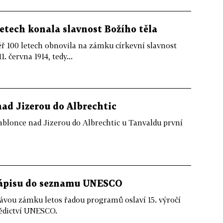
letech konala slavnost Božího těla
 100 letech obnovila na zámku církevní slavnost
. června 1914, tedy...
ad Jizerou do Albrechtic
Jablonce nad Jizerou do Albrechtic u Tanvaldu první
 zápisu do seznamu UNESCO
ávou zámku letos řadou programů oslaví 15. výročí
ědictví UNESCO.