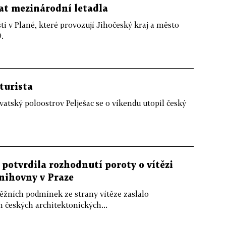
at mezinárodní letadla
šti v Plané, které provozují Jihočeský kraj a město
.
turista
atský poloostrov Pelješac se o víkendu utopil český
potvrdila rozhodnutí poroty o vítězi
nihovny v Praze
ěžních podmínek ze strany vítěze zaslalo
 českých architektonických...