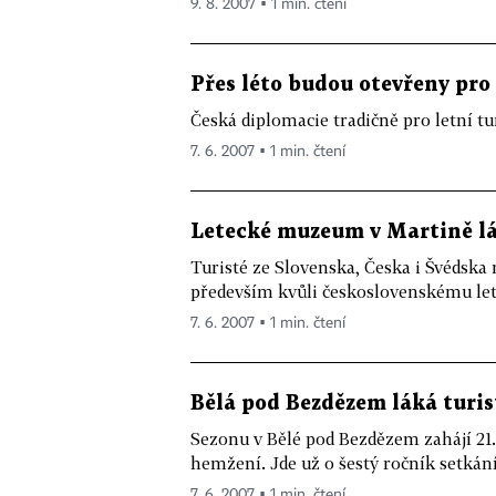
9. 8. 2007 ▪ 1 min. čtení
Přes léto budou otevřeny pro
Česká diplomacie tradičně pro letní tu
7. 6. 2007 ▪ 1 min. čtení
Letecké muzeum v Martině lá
Turisté ze Slovenska, Česka i Švédsk
především kvůli československému leta
7. 6. 2007 ▪ 1 min. čtení
Bělá pod Bezdězem láká turis
Sezonu v Bělé pod Bezdězem zahájí 21
hemžení. Jde už o šestý ročník setkán
7. 6. 2007 ▪ 1 min. čtení