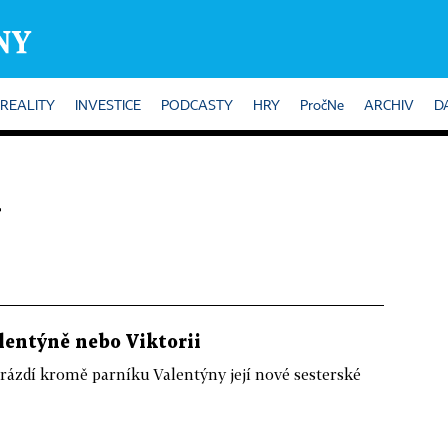
REALITY
INVESTICE
PODCASTY
HRY
PročNe
ARCHIV
D
d
lentýně nebo Viktorii
ázdí kromě parníku Valentýny její nové sesterské