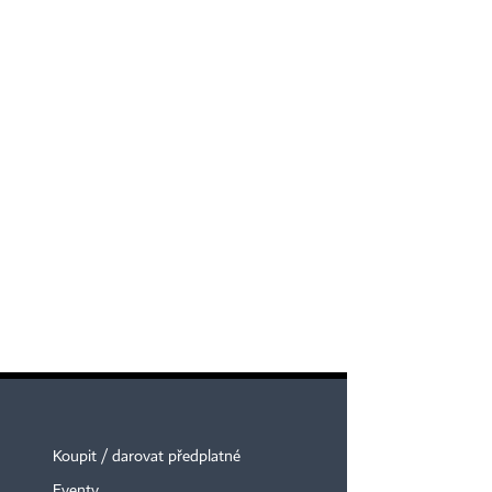
Koupit / darovat předplatné
Eventy