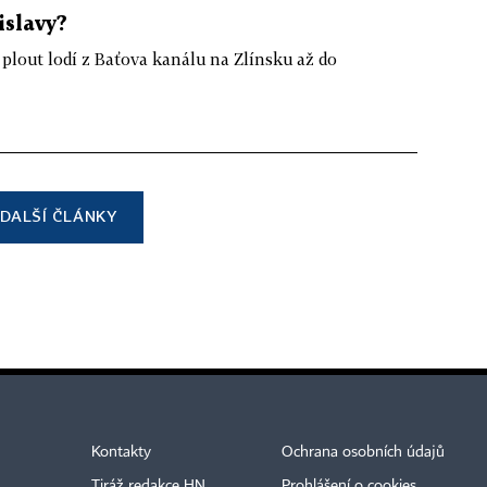
islavy?
plout lodí z Baťova kanálu na Zlínsku až do
DALŠÍ ČLÁNKY
Kontakty
Ochrana osobních údajů
Tiráž redakce HN
Prohlášení o cookies