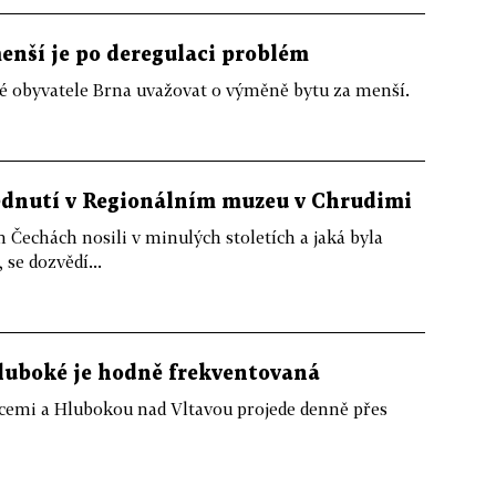
menší je po deregulaci problém
obyvatele Brna uvažovat o výměně bytu za menší.
lédnutí v Regionálním muzeu v Chrudimi
 Čechách nosili v minulých stoletích a jaká byla
se dozvědí...
Hluboké je hodně frekventovaná
cemi a Hlubokou nad Vltavou projede denně přes