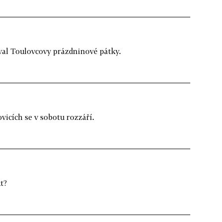
ival Toulovcovy prázdninové pátky.
icích se v sobotu rozzáří.
t?