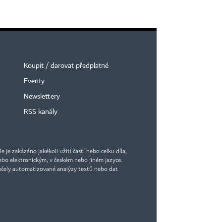
Koupit / darovat předplatné
Eventy
Newslettery
RSS kanály
je zakázáno jakékoli užití částí nebo celku díla,
bo elektronickým, v českém nebo jiném jazyce.
účely automatizované analýzy textů nebo dat