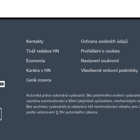
Kontakty
Ochrana osobních údajů
Tiráž redakce HN
Prohlášení o cookies
Economia
Nastavení soukromí
Kariéra v HN
Všeobecné smluvní podmínky
Ceník inzerce
Autorská práva vykonává vydavatel. Bez písemného svolení vydavatele 
zejména rozmnožování a šíření jakýmkoli způsobem, mechanickým ne
Bez souhlasu vydavatele je zakázáno též rozmnožování obsahu pro 
podle ustanovení § 39c autorského zákona.