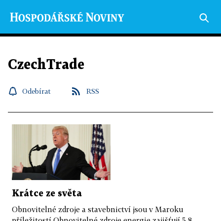
CzechTrade
Odebírat
RSS
Krátce ze světa
Obnovitelné zdroje a stavebnictví jsou v Maroku
příležitostí Obnovitelné zdroje energie zajišťují 5,8