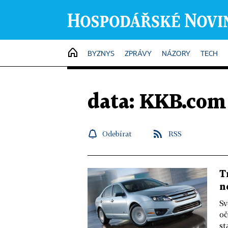
HOME
BYZNYS
ZPRÁVY
NÁZORY
TECH
data: KKB.com
Odebírat
RSS
T
n
Sv
oč
st