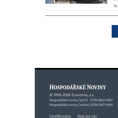
18.
©
1996-2026
Economia, a.s.
Hospodářské noviny (print) ISSN 0862-9587
Hospodářské noviny (online) ISSN 2787-950X
Certifikováno
Sledujte nás