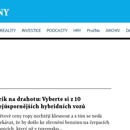
REALITY
INVESTICE
PODCASTY
HRY
PročNe
ARCHIV
D
rik na drahotu: Vyberte si z 10
ejúspornějších hybridních vozů
ětové ceny ropy nechtějí klesnout a s tím se nedá
ekávat, že by došlo ke zlevnění benzinu na čerpacích
anicích, který už v tuzemsku...