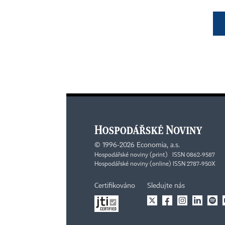
©
1996-2026
Economia, a.s.
Hospodářské noviny (print) ISSN 0862-9587
Hospodářské noviny (online) ISSN 2787-950X
Certifikováno
Sledujte nás