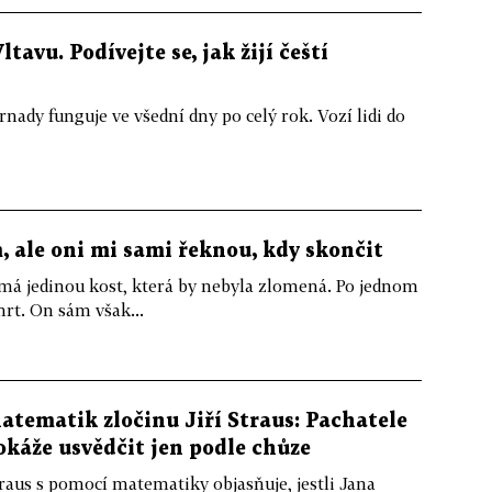
tavu. Podívejte se, jak žijí čeští
rnady funguje ve všední dny po celý rok. Vozí lidi do
 ale oni mi sami řeknou, kdy skončit
emá jedinou kost, která by nebyla zlomená. Po jednom
mrt. On sám však...
atematik zločinu Jiří Straus: Pachatele
okáže usvědčit jen podle chůze
raus s pomocí matematiky objasňuje, jestli Jana