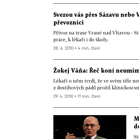
Svezou vás přes Sázavu nebo Vl
převozníci
Přívoz na trase Vrané nad Vltavou - St
práce, k lékaři i do školy.
28. 6. 2010 ▪ 4 min. čtení
Žokej Váňa: Řeč koní neumím,
Lékaři o něm tvrdí, že ve svém těle n
z dostihových pádů prožil klinickou s
29. 4. 2010 ▪ 11 min. čtení
M
d
St