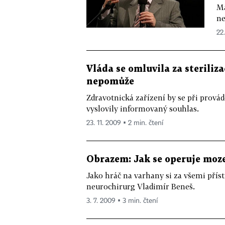
Ma
ne
22.
Vláda se omluvila za steriliz
nepomůže
Zdravotnická zařízení by se při provád
vyslovily informovaný souhlas.
23. 11. 2009 ▪ 2 min. čtení
Obrazem: Jak se operuje moz
Jako hráč na varhany si za všemi přís
neurochirurg Vladimír Beneš.
3. 7. 2009 ▪ 3 min. čtení