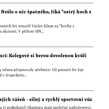
Nešlo o nic špatného, říká "ostrý hoch z
sátých let označil Václav Klaus za "hocha z
 akciemi. V příloze HN...
ci: Kolegové si berou dovolenou kvůli
ky němu přepisovaly učebnice. Už patnáct let žije
 v tropickém...
ejich vášeň - silný a rychlý sportovní vůz
 či podnikatel Okamura mají společné náboženství.