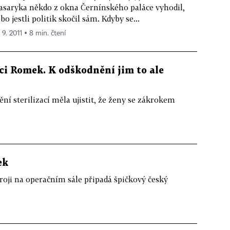
saryka někdo z okna Černínského paláce vyhodil,
bo jestli politik skočil sám. Kdyby se...
 9. 2011 ▪ 8 min. čtení
aci Romek. K odškodnění jim to ale
ění sterilizací měla ujistit, že ženy se zákrokem
ek
troji na operačním sále připadá špičkový český