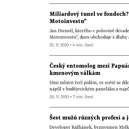
Miliardový tunel ve fondech? 
Motoinvestu"
Jan Dienstl, kterého v polovině devade
Motoinvestu", dnes obchoduje s dluhy a
25. 11. 2010 ▪ 4 min. čtení
Český entomolog mezi Papuán
kmenovým válkám
Umí mluvit řečí pidžin, ve světě se dí
napůl v budějovickém paneláku a napůl
20. 11. 2010 ▪ 7 min. čtení
Šest mužů různých profesí a j
Developer Kulhánek, byznysmen Miťka