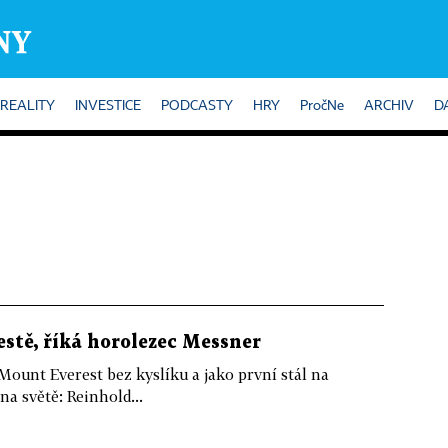
REALITY
INVESTICE
PODCASTY
HRY
PročNe
ARCHIV
D
estě, říká horolezec Messner
ount Everest bez kyslíku a jako první stál na
na světě: Reinhold...