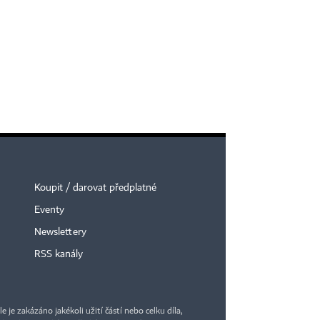
Koupit / darovat předplatné
Eventy
Newslettery
RSS kanály
je zakázáno jakékoli užití částí nebo celku díla,