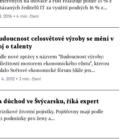
měřených na inovace a růst realizuje pouze 15 % z
tázaných ředitelů IT za využití pouhých 16 % z...
3. 2016 ▪ 4 min. čtení
udoucnost celosvětové výroby se mění v
oj o talenty
dle nové zprávy s názvem "Budoucnost výroby:
íležitosti motorem ekonomického růstu", kterou
dalo Světové ekonomické fórum (dále jen...
. 4. 2012 ▪ 3 min. čtení
a důchod ve Švýcarsku, říká expert
zikové životní pojistky. Pojišťovny mají podle
i podmínky pro ženy a...