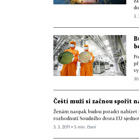
za
do
3. 
B
b
Po
př
vy
30
Čeští muži si začnou spořit n
Ženám naopak budou poradci nabízet ri
rozhodnutí Soudního dvora EU sjednot
3. 3. 2011 ▪ 5 min. čtení