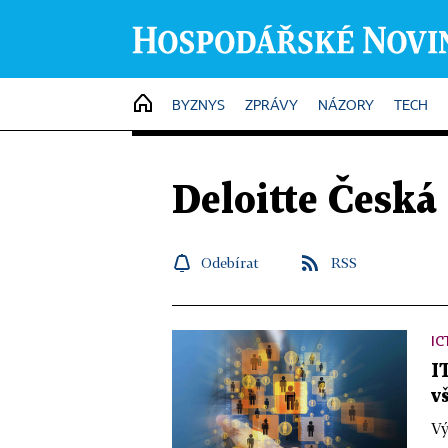
HOME
BYZNYS
ZPRÁVY
NÁZORY
TECH
Deloitte Česká
Odebírat
RSS
IC
I
v
Vý