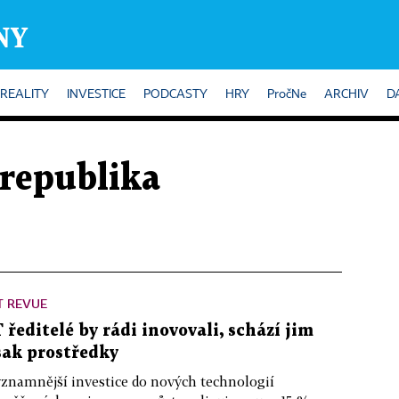
REALITY
INVESTICE
PODCASTY
HRY
PročNe
ARCHIV
D
 republika
T REVUE
T ředitelé by rádi inovovali, schází jim
šak prostředky
znamnější investice do nových technologií