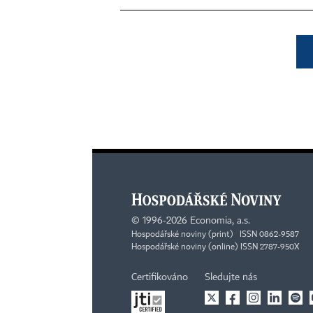
©
1996-2026
Economia, a.s.
Hospodářské noviny (print) ISSN 0862-9587
Hospodářské noviny (online) ISSN 2787-950X
Certifikováno
Sledujte nás