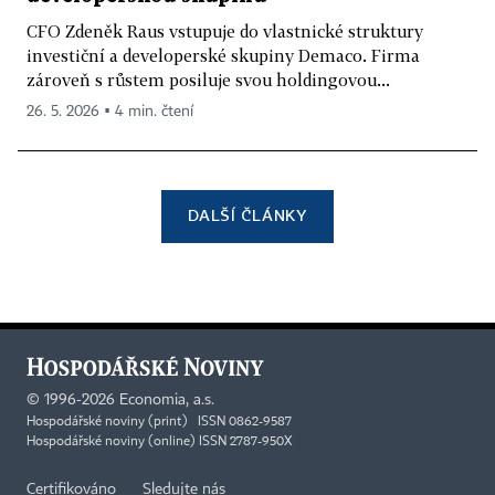
CFO Zdeněk Raus vstupuje do vlastnické struktury
investiční a developerské skupiny Demaco. Firma
zároveň s růstem posiluje svou holdingovou...
26. 5. 2026 ▪ 4 min. čtení
DALŠÍ ČLÁNKY
©
1996-2026
Economia, a.s.
Hospodářské noviny (print) ISSN 0862-9587
Hospodářské noviny (online) ISSN 2787-950X
Certifikováno
Sledujte nás