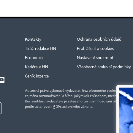
Kontakty
Ochrana osobních údajů
Tiráž redakce HN
Prohlášení o cookies
Economia
Nastavení soukromí
Kariéra v HN
Všeobecné smluvní podmínky
Ceník inzerce
Autorská práva vykonává vydavatel. Bez písemného svolení vydavatele 
zejména rozmnožování a šíření jakýmkoli způsobem, mechanickým ne
Bez souhlasu vydavatele je zakázáno též rozmnožování obsahu pro 
podle ustanovení § 39c autorského zákona.