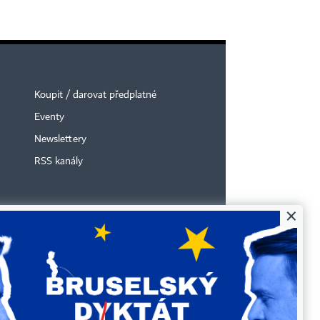
Koupit / darovat předplatné
Eventy
Newslettery
RSS kanály
×
je zakázáno jakékoli užití částí nebo celku díla,
bo elektronickým, v českém nebo jiném jazyce.
účely automatizované analýzy textů nebo dat