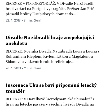
RECENZE + FOTOREPORTÁŽ: V Divadle Na Zábradlí
hrají variaci na Eurípidovy tragédie. Režisér Jan Frič
přesadil hrdiny Eurípidových dramat do...
22. 4. 2013 ▪ 3 min. čtení
Divadlo Na zábradlí hraje znepokojující
anekdotu
RECENZE: Novinka Divadla Na zábradlí Louis a Louisa s
Bohumilem Kleplem, Pavlem Liškou a Magdalénou
Sidonovou v hlavních rolích reflektuje...
26. 4. 2013 ▪ 2 min. čtení
Inscenace Ubu se baví připomíná letecký
trenažér
RECENZE: V Havelkově "aerodynamické ubunalitě" si
hrají na letecké pasažéry všechny hvězdy Divadla na