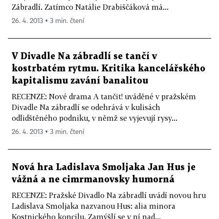
Zábradlí. Zatímco Natálie Drabiščáková má...
26. 4. 2013 ▪ 3 min. čtení
V Divadle Na zábradlí se tančí v
kostrbatém rytmu. Kritika kancelářského
kapitalismu zavání banalitou
RECENZE: Nové drama A tančit! uváděné v pražském
Divadle Na zábradlí se odehrává v kulisách
odlidštěného podniku, v němž se vyjevují rysy...
26. 4. 2013 ▪ 3 min. čtení
Nová hra Ladislava Smoljaka Jan Hus je
vážná a ne cimrmanovsky humorná
RECENZE: Pražské Divadlo Na zábradlí uvádí novou hru
Ladislava Smoljaka nazvanou Hus: alia minora
Kostnického koncilu. Zamýšlí se v ní nad...