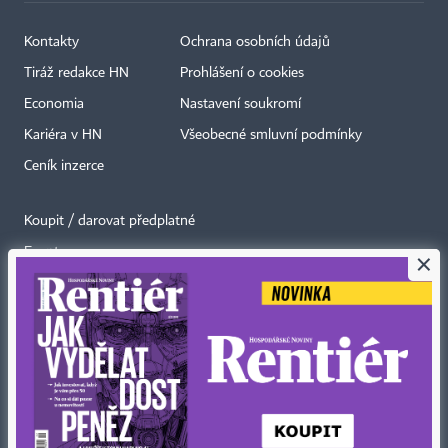
Kontakty
Ochrana osobních údajů
Tiráž redakce HN
Prohlášení o cookies
Economia
Nastavení soukromí
Kariéra v HN
Všeobecné smluvní podmínky
Ceník inzerce
Koupit / darovat předplatné
Eventy
×
Newslettery
RSS kanály
Autorská práva vykonává vydavatel. Bez písemného svolení vydavatele je
zakázáno jakékoli užití částí nebo celku díla, zejména rozmnožování a šíření
jakýmkoli způsobem, mechanickým nebo elektronickým, v českém nebo
jiném jazyce. Bez souhlasu vydavatele je zakázáno též rozmnožování