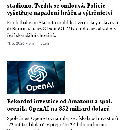
stadionu, Tvrdík se omlouvá. Policie
vyšetřuje napadení hráčů a výtržnictví
Pro fotbalovou Slavii to mohl být večer, kdy oslaví svůj
další titul v nejvyšší soutěži. Místo toho se od soboty
řeší skandální chování...
11. 5. 2026 ▪ 5 min. čtení
Rekordní investice od Amazonu a spol.
ocenila OpenAI na 852 miliard dolarů
Společnost OpenAI oznámila, že získala od investorů
122 miliard dolarů, v přepočtu 2,6 bilionu korun.