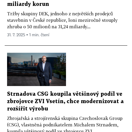
miliardy korun
Tržby skupiny DEK, jednoho z největších prodejců
stavebnin v České republice, loni meziročně stouply
zhruba o 50 milionů na 31,24 miliardy...
31. 7. 2025 ▪ 1 min. čtení
Strnadova CSG koupila většinový podíl ve
zbrojovce ZVI Vsetín, chce modernizovat a
rozšířit výrobu
Zbrojařská a strojírenská skupina Czechoslovak Group
(CSG), vlastněná podnikatelem Michalem Strnadem,
koupila většinový podíl ve zbrojovce ZVI...