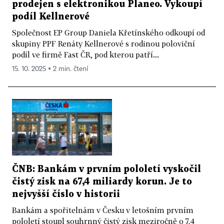
prodejen s elektronikou Planeo. Vykoupí
podíl Kellnerové
Společnost EP Group Daniela Křetínského odkoupí od
skupiny PPF Renáty Kellnerové s rodinou poloviční
podíl ve firmě Fast ČR, pod kterou patří...
15. 10. 2025 ▪ 2 min. čtení
ČNB: Bankám v prvním pololetí vyskočil
čistý zisk na 67,4 miliardy korun. Je to
nejvyšší číslo v historii
Bankám a spořitelnám v Česku v letošním prvním
pololetí stoupl souhrnný čistý zisk meziročně o 7,4