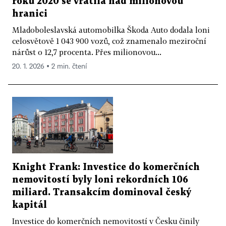
roku 2020 se vrátila nad milionovou
hranici
Mladoboleslavská automobilka Škoda Auto dodala loni
celosvětově 1 043 900 vozů, což znamenalo meziroční
nárůst o 12,7 procenta. Přes milionovou...
20. 1. 2026 ▪ 2 min. čtení
Knight Frank: Investice do komerčních
nemovitostí byly loni rekordních 106
miliard. Transakcím dominoval český
kapitál
Investice do komerčních nemovitostí v Česku činily