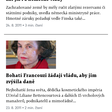
Zachraňované země by měly ručit zlatými rezervami či
státními podniky, uvedla německá ministryně práce.
Hmotné záruky požadují vedle Finska také...
24. 8. 2011 ▪ 3 min. čtení
Bohatí Francouzi žádají vládu, aby jim
zvýšila daně
Nejbohatší žena světa, dědička kosmetického impéria
L'Oréal Liliane Bettencourtová a dalších 15 vrcholových
manažerů, podnikatelů a mimořádně...
23. 8. 2011 ▪ 2 min. čtení