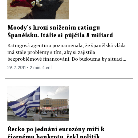
Moody´s hrozí snížením ratingu
Španělsku. Itálie si půjčila 8 miliard
Ratingová agentura poznamenala, že španělská vláda
má stále problémy s tím, aby si zajistila
bezproblémové financování. Do budoucna by situaci...
29. 7. 2011 ▪ 2 min. čtení
Řecko po jednání eurozóny míří k
řízenému bankrotu, řekl politik