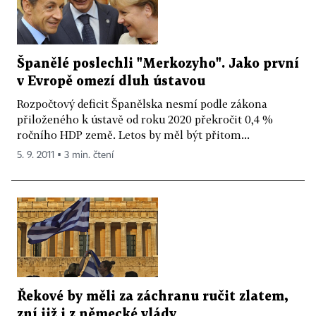
Španělé poslechli "Merkozyho". Jako první
v Evropě omezí dluh ústavou
Rozpočtový deficit Španělska nesmí podle zákona
přiloženého k ústavě od roku 2020 překročit 0,4 %
ročního HDP země. Letos by měl být přitom...
5. 9. 2011 ▪ 3 min. čtení
Řekové by měli za záchranu ručit zlatem,
zní již i z německé vlády