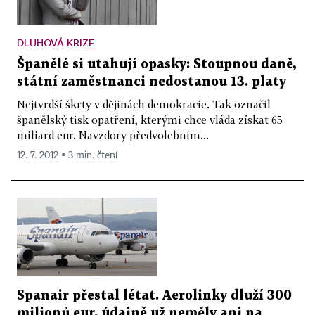
DLUHOVÁ KRIZE
Španělé si utahují opasky: Stoupnou daně,
státní zaměstnanci nedostanou 13. platy
Nejtvrdší škrty v dějinách demokracie. Tak označil
španělský tisk opatření, kterými chce vláda získat 65
miliard eur. Navzdory předvolebním...
12. 7. 2012 ▪ 3 min. čtení
Spanair přestal létat. Aerolinky dluží 300
milionů eur, údajně už neměly ani na