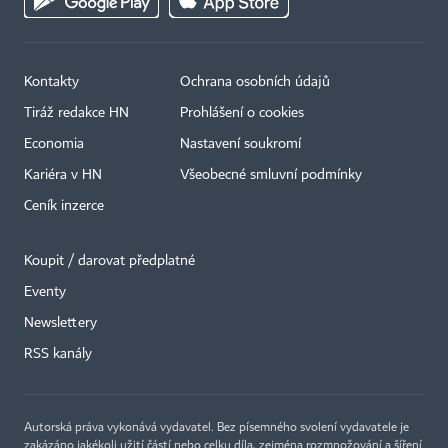
Kontakty
Ochrana osobních údajů
Tiráž redakce HN
Prohlášení o cookies
Economia
Nastavení soukromí
Kariéra v HN
Všeobecné smluvní podmínky
Ceník inzerce
Koupit / darovat předplatné
Eventy
×
Newslettery
RSS kanály
Autorská práva vykonává vydavatel. Bez písemného svolení vydavatele je
zakázáno jakékoli užití částí nebo celku díla, zejména rozmnožování a šíření