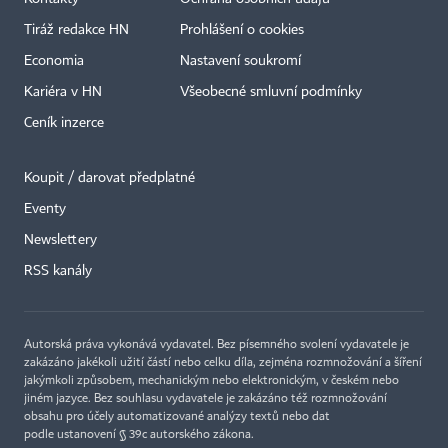
Tiráž redakce HN
Prohlášení o cookies
Economia
Nastavení soukromí
Kariéra v HN
Všeobecné smluvní podmínky
Ceník inzerce
Koupit / darovat předplatné
Eventy
Newslettery
RSS kanály
Autorská práva vykonává vydavatel. Bez písemného svolení vydavatele je
zakázáno jakékoli užití částí nebo celku díla, zejména rozmnožování a šíření
jakýmkoli způsobem, mechanickým nebo elektronickým, v českém nebo
jiném jazyce. Bez souhlasu vydavatele je zakázáno též rozmnožování
obsahu pro účely automatizované analýzy textů nebo dat
podle ustanovení § 39c autorského zákona.