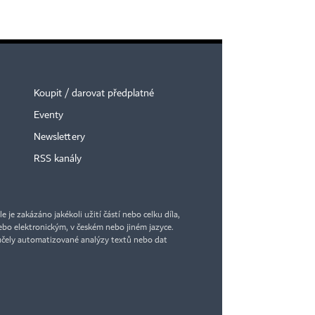
Koupit / darovat předplatné
Eventy
Newslettery
RSS kanály
je zakázáno jakékoli užití částí nebo celku díla,
bo elektronickým, v českém nebo jiném jazyce.
účely automatizované analýzy textů nebo dat