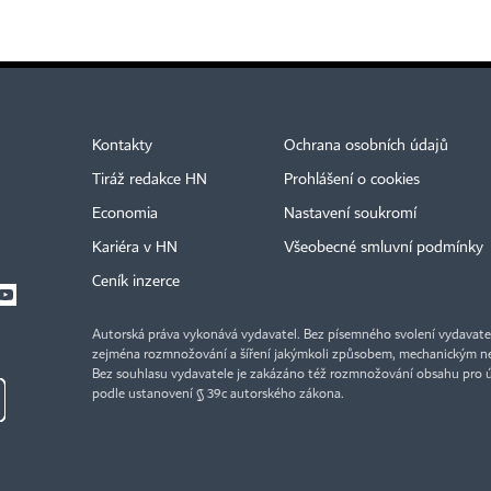
Kontakty
Ochrana osobních údajů
Tiráž redakce HN
Prohlášení o cookies
Economia
Nastavení soukromí
Kariéra v HN
Všeobecné smluvní podmínky
Ceník inzerce
Autorská práva vykonává vydavatel. Bez písemného svolení vydavatele 
zejména rozmnožování a šíření jakýmkoli způsobem, mechanickým ne
Bez souhlasu vydavatele je zakázáno též rozmnožování obsahu pro 
podle ustanovení § 39c autorského zákona.