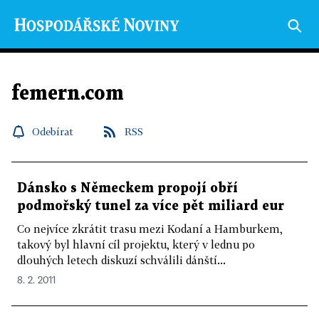
femern.com
Odebírat
RSS
Dánsko s Německem propojí obří
podmořský tunel za více pět miliard eur
Co nejvíce zkrátit trasu mezi Kodaní a Hamburkem,
takový byl hlavní cíl projektu, který v lednu po
dlouhých letech diskuzí schválili dánští...
8. 2. 2011