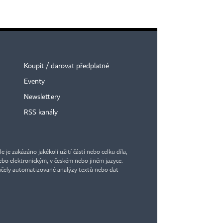
Koupit / darovat předplatné
Eventy
Newslettery
RSS kanály
je zakázáno jakékoli užití částí nebo celku díla,
bo elektronickým, v českém nebo jiném jazyce.
účely automatizované analýzy textů nebo dat