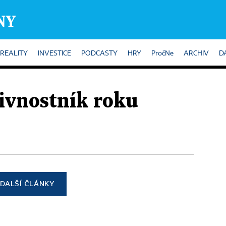
REALITY
INVESTICE
PODCASTY
HRY
PročNe
ARCHIV
D
ivnostník roku
DALŠÍ ČLÁNKY