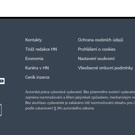
Kontakty
Ochrana osobních údajů
Tiráž redakce HN
Prohlášení o cookies
Economia
Nastavení soukromí
Kariéra v HN
Všeobecné smluvní podmínky
Ceník inzerce
Autorská práva vykonává vydavatel. Bez písemného svolení vydavatele 
zejména rozmnožování a šíření jakýmkoli způsobem, mechanickým ne
Bez souhlasu vydavatele je zakázáno též rozmnožování obsahu pro 
podle ustanovení § 39c autorského zákona.