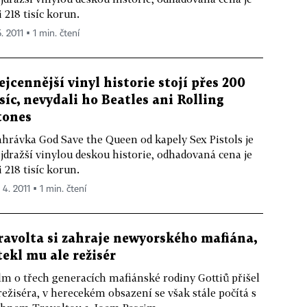
i 218 tisíc korun.
5. 2011 ▪ 1 min. čtení
ejcennější vinyl historie stojí přes 200
isíc, nevydali ho Beatles ani Rolling
tones
hrávka God Save the Queen od kapely Sex Pistols je
jdražší vinylou deskou historie, odhadovaná cena je
i 218 tisíc korun.
 4. 2011 ▪ 1 min. čtení
ravolta si zahraje newyorského mafiána,
tekl mu ale režisér
lm o třech generacích mafiánské rodiny Gottiů přišel
režiséra, v herecekém obsazení se však stále počítá s