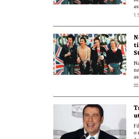
as
1. 
N
t
S
Na
ne
as
22.
T
u
Fi
o 