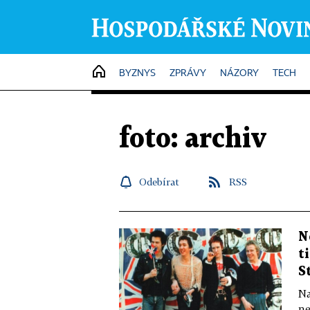
HOME
BYZNYS
ZPRÁVY
NÁZORY
TECH
foto: archiv
Odebírat
RSS
N
t
S
Na
ne