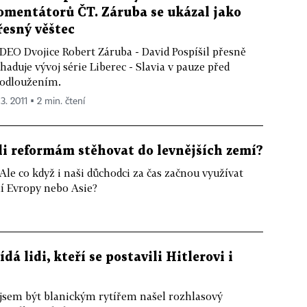
omentátorů ČT. Záruba se ukázal jako
řesný věštec
DEO Dvojice Robert Záruba - David Pospíšil přesně
haduje vývoj série Liberec - Slavia v pauze před
odloužením.
 3. 2011 ▪ 2 min. čtení
i reformám stěhovat do levnějších zemí?
le co když i naši důchodci za čas začnou využívat
í Evropy nebo Asie?
dá lidi, kteří se postavili Hitlerovi i
jsem být blanickým rytířem našel rozhlasový