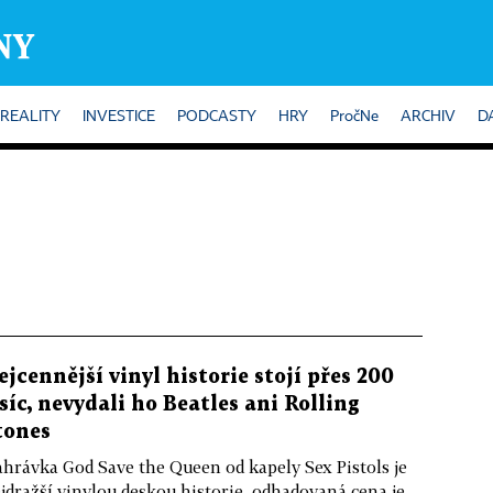
REALITY
INVESTICE
PODCASTY
HRY
PročNe
ARCHIV
D
ejcennější vinyl historie stojí přes 200
isíc, nevydali ho Beatles ani Rolling
tones
hrávka God Save the Queen od kapely Sex Pistols je
jdražší vinylou deskou historie, odhadovaná cena je