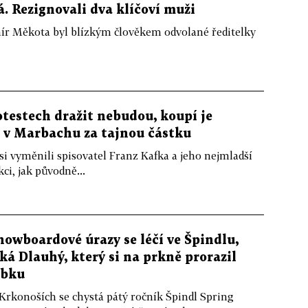
. Rezignovali dva klíčoví muži
mír Měkota byl blízkým člověkem odvolané ředitelky
otestech dražit nebudou, koupí je
v v Marbachu za tajnou částku
 si vyměnili spisovatel Franz Kafka a jeho nejmladší
ci, jak původně...
nowboardové úrazy se léčí ve Špindlu,
íká Dlauhý, který si na prkně prorazil
ebku
Krkonoších se chystá pátý ročník Špindl Spring