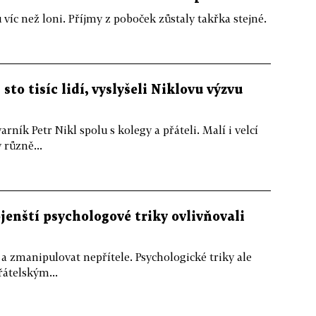
 víc než loni. Příjmy z poboček zůstaly takřka stejné.
sto tisíc lidí, vyslyšeli Niklovu výzvu
arník Petr Nikl spolu s kolegy a přáteli. Malí i velcí
 různě...
enští psychologové triky ovlivňovali
y a zmanipulovat nepřítele. Psychologické triky ale
átelským...