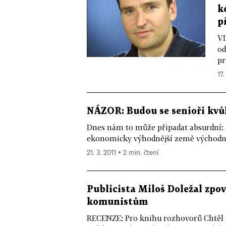
k
p
VI
od
pr
17.
NÁZOR: Budou se senioři kvůl
Dnes nám to může připadat absurdní: A
ekonomicky výhodnější země východn
21. 3. 2011 ▪ 2 min. čtení
Publicista Miloš Doležal zpoví
komunistům
RECENZE: Pro knihu rozhovorů Chtěl 