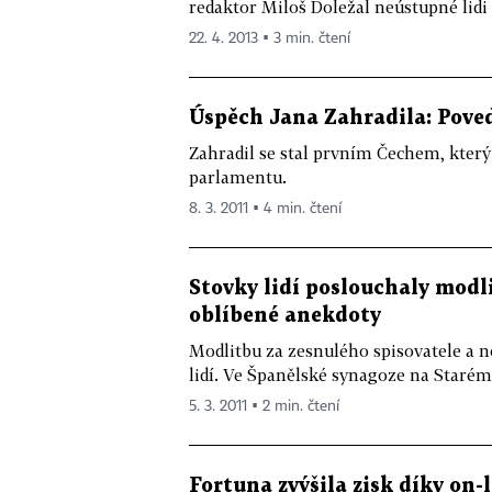
redaktor Miloš Doležal neústupné lidi 
22. 4. 2013 ▪ 3 min. čtení
Úspěch Jana Zahradila: Pove
Zahradil se stal prvním Čechem, kter
parlamentu.
8. 3. 2011 ▪ 4 min. čtení
Stovky lidí poslouchaly modli
oblíbené anekdoty
Modlitbu za zesnulého spisovatele a n
lidí. Ve Španělské synagoze na Staré
5. 3. 2011 ▪ 2 min. čtení
Fortuna zvýšila zisk díky on