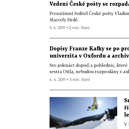
Vedení České pošty se rozpadá
Prozatímní ředitel České pošty Vladi
Marcely Hrdé.
5. 4. 2011 ▪ 2 min. čtení
Dopisy Franze Kafky se po pr
univerzita v Oxfordu a archi
Sto jedenáct dopisů a pohlednic, které
sestra Ottla, nebudou rozprodány v auk
4. 4. 2011 ▪ 3 min. čtení
S
ř
l
V 