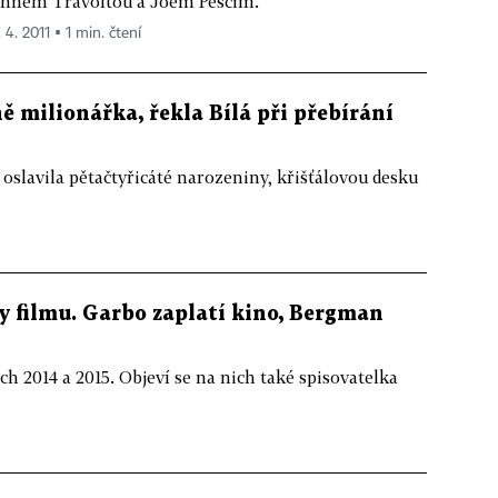
hnem Travoltou a Joem Pescim.
 4. 2011 ▪ 1 min. čtení
 milionářka, řekla Bílá při přebírání
 oslavila pětačtyřicáté narozeniny, křišťálovou desku
 filmu. Garbo zaplatí kino, Bergman
h 2014 a 2015. Objeví se na nich také spisovatelka