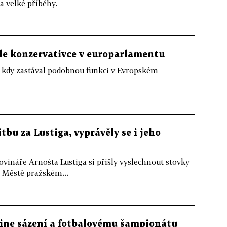
a velké příběhy.
de konzervativce v europarlamentu
ý kdy zastával podobnou funkci v Evropském
tbu za Lustiga, vyprávěly se i jeho
ovináře Arnošta Lustiga si přišly vyslechnout stovky
m Městě pražském...
-line sázení a fotbalovému šampionátu