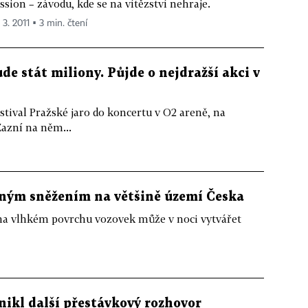
ssion – závodu, kde se na vítězství nehraje.
 3. 2011 ▪ 3 min. čtení
e stát miliony. Půjde o nejdražší akci v
stival Pražské jaro do koncertu v O2 areně, na
Zazní na něm...
ilným sněžením na většině území Česka
 na vlhkém povrchu vozovek může v noci vytvářet
nikl další přestávkový rozhovor