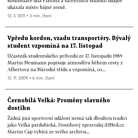
Kombinace díla Platóna a satelitních snímků údajně
ukázala místo bájné země.
13. 3. 2011 ▪ 3 min. čtení
Vpředu kordon, vzadu transportéry. Bývalý
student vzpomíná na 17. listopad
Účastník studentského průvodu ze 17. listopadu 1989
Martin Neumann popisuje atmosféru během cesty z
Albertova na Národní třídu a vzpomíná, co...
13. 11. 2009 ▪ 6 min. čtení
Černobílá Velká: Proměny slavného
dostihu
Žádná jiná sportovní událost nemá tak dlouhou tradici
jako Velká pardubická. Dostihový zpravodaj iHNed.cz
Martin Cáp vybírá ze svého archivu...