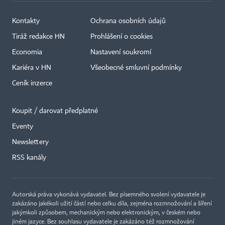
Kontakty
Ochrana osobních údajů
Tiráž redakce HN
Prohlášení o cookies
Economia
Nastavení soukromí
Kariéra v HN
Všeobecné smluvní podmínky
Ceník inzerce
Koupit / darovat předplatné
Eventy
Newslettery
RSS kanály
Autorská práva vykonává vydavatel. Bez písemného svolení vydavatele je
zakázáno jakékoli užití částí nebo celku díla, zejména rozmnožování a šíření
jakýmkoli způsobem, mechanickým nebo elektronickým, v českém nebo
jiném jazyce. Bez souhlasu vydavatele je zakázáno též rozmnožování