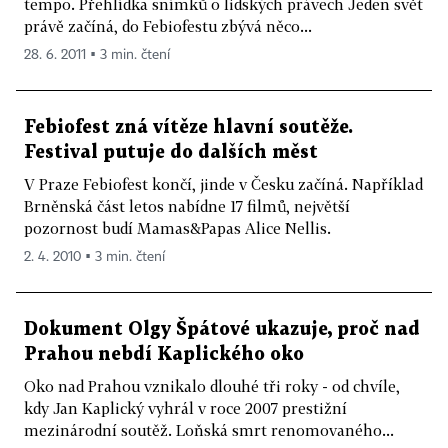
tempo. Přehlídka snímků o lidských právech Jeden svět
právě začíná, do Febiofestu zbývá něco...
28. 6. 2011 ▪ 3 min. čtení
Febiofest zná vítěze hlavní soutěže.
Festival putuje do dalších měst
V Praze Febiofest končí, jinde v Česku začíná. Například
Brněnská část letos nabídne 17 filmů, největší
pozornost budí Mamas&Papas Alice Nellis.
2. 4. 2010 ▪ 3 min. čtení
Dokument Olgy Špátové ukazuje, proč nad
Prahou nebdí Kaplického oko
Oko nad Prahou vznikalo dlouhé tři roky - od chvíle,
kdy Jan Kaplický vyhrál v roce 2007 prestižní
mezinárodní soutěž. Loňská smrt renomovaného...