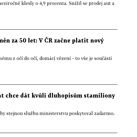
ziročně klesly o 4,9 procenta. Snížil se prodej aut a
měn za 50 let: V ČR začne platit nový
ému z očí do očí, domácí vězení - to vše je součástí
tát chce dát kvůli dluhopisům stamiliony
e by stejnou službu ministerstvu poskytoval zadarmo.