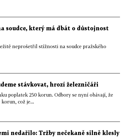
a soudce, který má dbát o důstojnost
žitě neprošetřil stížnosti na soudce pražského
udeme stávkovat, hrozí železničáři
denku poplatek 250 korun. Odbory se nyní obávají, že
korun, což je...
i nedařilo: Tržby nečekaně silně klesly