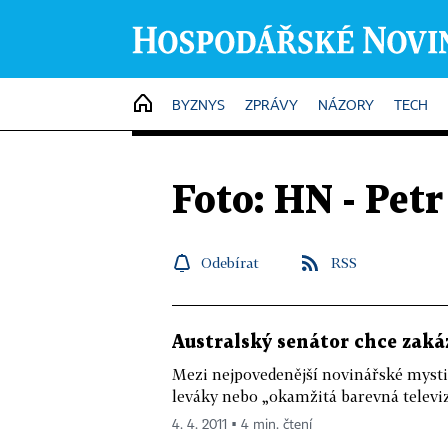
HOME
BYZNYS
ZPRÁVY
NÁZORY
TECH
Foto: HN - Petr
Odebírat
RSS
Australský senátor chce zakáz
Mezi nejpovedenější novinářské mysti
leváky nebo „okamžitá barevná televiz
4. 4. 2011 ▪ 4 min. čtení