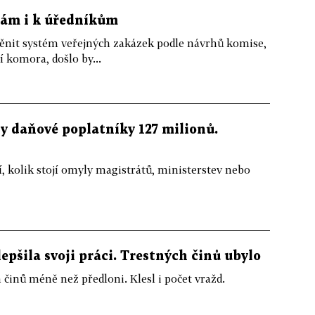
rmám i k úředníkům
měnit systém veřejných zakázek podle návrhů komise,
 komora, došlo by...
y daňové poplatníky 127 milionů.
í, kolik stojí omyly magistrátů, ministerstev nebo
lepšila svoji práci. Trestných činů ubylo
ch činů méně než předloni. Klesl i počet vražd.