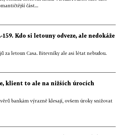
antičtější část...
-159. Kdo si letouny odveze, ale nedokáže
 za letoun Casa. Bitevníky ale asi létat nebudou.
 klient to ale na nižších úrocích
 úvěrů bankám výrazně klesají, ovšem úroky snižovat