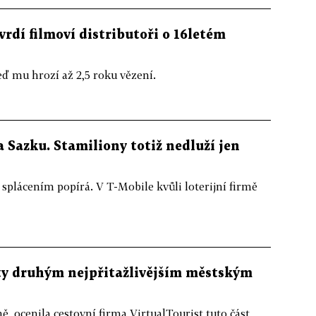
vrdí filmoví distributoři o 16letém
eď mu hrozí až 2,5 roku vězení.
a Sazku. Stamiliony totiž nedluží jen
ácením popírá. V T-Mobile kvůli loterijní firmě
sty druhým nejpřitažlivějším městským
, ocenila cestovní firma VirtualTourist tuto část