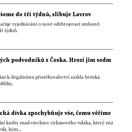
eme do tří týdnů, slibuje Lavrov
račuje vyjednávání o nové odzbrojovací smlouvě.
ří týdnů.
ových podvodníků z Česka. Hrozí jim sedm
í k ilegálnímu přistěhovalectví zatkla britská
ubliky.
há dívka zpochybňuje vše, čemu věříme
ní knihy snad všechno: cirkusového tuláka, který zná
edá, kým...