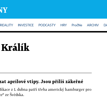
REALITY
INVESTICE
PODCASTY
HRY
PročNe
ARCHIV
D
 Králík
at aprílové vtipy. Jsou příliš zákeřné
fikace z 1. dubna patří třeba americký hamburger pro
e“ ze Švédska.