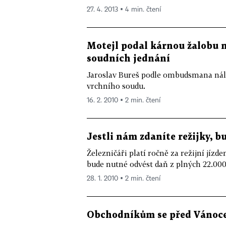
27. 4. 2013 ▪ 4 min. čtení
Motejl podal kárnou žalobu n
soudních jednání
Jaroslav Bureš podle ombudsmana nále
vrchního soudu.
16. 2. 2010 ▪ 2 min. čtení
Jestli nám zdaníte režijky, b
Železničáři platí ročně za režijní jíz
bude nutné odvést daň z plných 22.000 
28. 1. 2010 ▪ 2 min. čtení
Obchodníkům se před Vánocem