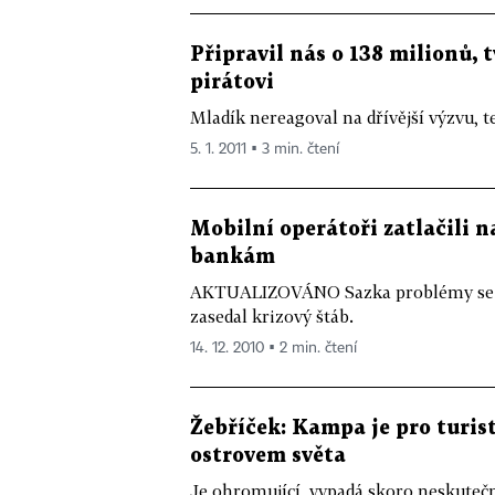
Připravil nás o 138 milionů, t
pirátovi
Mladík nereagoval na dřívější výzvu, t
5. 1. 2011 ▪ 3 min. čtení
Mobilní operátoři zatlačili n
bankám
AKTUALIZOVÁNO Sazka problémy se spl
zasedal krizový štáb.
14. 12. 2010 ▪ 2 min. čtení
Žebříček: Kampa je pro turi
ostrovem světa
Je ohromující, vypadá skoro neskutečně