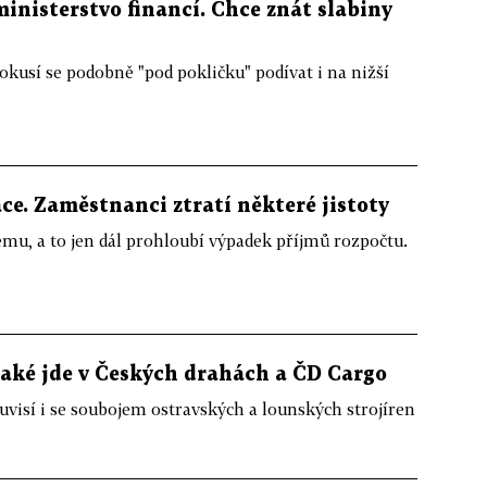
inisterstvo financí. Chce znát slabiny
okusí se podobně "pod pokličku" podívat i na nižší
ce. Zaměstnanci ztratí některé jistoty
ému, a to jen dál prohloubí výpadek příjmů rozpočtu.
 také jde v Českých drahách a ČD Cargo
visí i se soubojem ostravských a lounských strojíren