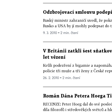
Odzbrojovací smlouvu podepíš
Ruský ministr zahraničí uvedl, že pok
Rusko a USA by jí mohly podepsat do t
9. 3. 2010 ▪ 2 min. čtení
V Británii zatkli šest sňatk
let vězení
Kvůli podezření z bigamie a napomáhán
policie tři muže a tři ženy z České rep
26. 2. 2010 ▪ 2 min. čtení
Román Dána Petera Hoega Tic
RECENZE: Peter Hoeg dal do své posled
díla filozofů i středověkých světců a hl