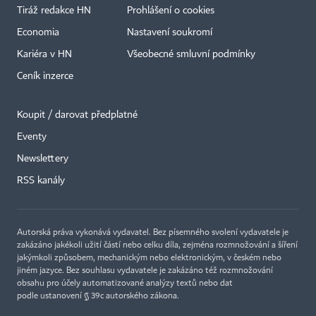
Tiráž redakce HN
Prohlášení o cookies
Economia
Nastavení soukromí
Kariéra v HN
Všeobecné smluvní podmínky
Ceník inzerce
Koupit / darovat předplatné
Eventy
Newslettery
RSS kanály
Autorská práva vykonává vydavatel. Bez písemného svolení vydavatele je
zakázáno jakékoli užití částí nebo celku díla, zejména rozmnožování a šíření
jakýmkoli způsobem, mechanickým nebo elektronickým, v českém nebo
jiném jazyce. Bez souhlasu vydavatele je zakázáno též rozmnožování
obsahu pro účely automatizované analýzy textů nebo dat
podle ustanovení § 39c autorského zákona.