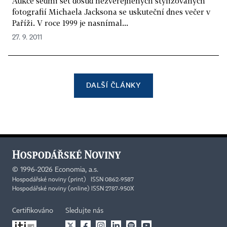
Aukce sedmi set dosud nezveřejněných stylizovaných
fotografií Michaela Jacksona se uskuteční dnes večer v
Paříži. V roce 1999 je nasnímal...
27. 9. 2011
DALŠÍ ČLÁNKY
©
1996-2026
Economia, a.s.
Hospodářské noviny (print) ISSN 0862-9587
Hospodářské noviny (online) ISSN 2787-950X
Certifikováno
Sledujte nás