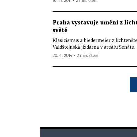
16. 11. 2011 ▪ 2 min. čtení
Praha vystavuje umění z lich
světě
Klasicismus a biedermeier z lichtenšte
Valdštejnská jízdárna v areálu Senátu.
20. 4. 2014 ▪ 2 min. čtení