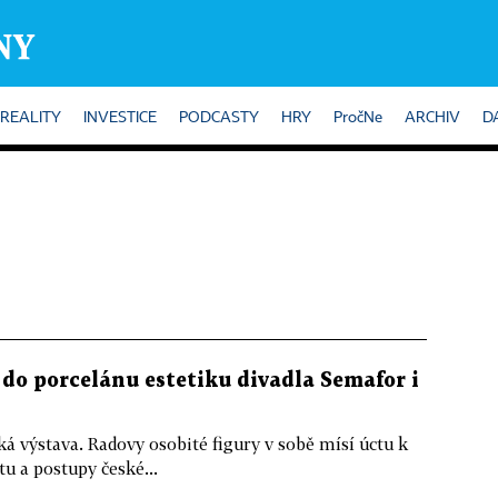
REALITY
INVESTICE
PODCASTY
HRY
PročNe
ARCHIV
D
 do porcelánu estetiku divadla Semafor i
á výstava. Radovy osobité figury v sobě mísí úctu k
u a postupy české...