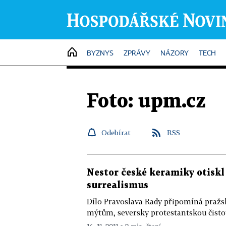
HOME
BYZNYS
ZPRÁVY
NÁZORY
TECH
Foto: upm.cz
Odebírat
RSS
Nestor české keramiky otiskl
surrealismus
Dílo Pravoslava Rady připomíná pražsk
mýtům, seversky protestantskou čistot