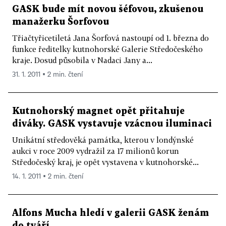
GASK bude mít novou šéfovou, zkušenou
manažerku Šorfovou
Třiačtyřicetiletá Jana Šorfová nastoupí od 1. března do
funkce ředitelky kutnohorské Galerie Středočeského
kraje. Dosud působila v Nadaci Jany a...
31. 1. 2011 ▪ 2 min. čtení
Kutnohorský magnet opět přitahuje
diváky. GASK vystavuje vzácnou iluminaci
Unikátní středověká památka, kterou v londýnské
aukci v roce 2009 vydražil za 17 milionů korun
Středočeský kraj, je opět vystavena v kutnohorské...
14. 1. 2011 ▪ 2 min. čtení
Alfons Mucha hledí v galerii GASK ženám
do tváří