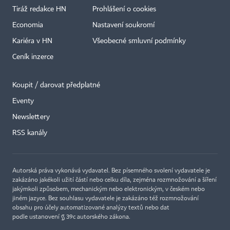
Tiráž redakce HN
Prohlášení o cookies
Economia
Nastavení soukromí
Kariéra v HN
Všeobecné smluvní podmínky
Ceník inzerce
Koupit / darovat předplatné
Eventy
Newslettery
RSS kanály
Autorská práva vykonává vydavatel. Bez písemného svolení vydavatele je
zakázáno jakékoli užití částí nebo celku díla, zejména rozmnožování a šíření
jakýmkoli způsobem, mechanickým nebo elektronickým, v českém nebo
jiném jazyce. Bez souhlasu vydavatele je zakázáno též rozmnožování
obsahu pro účely automatizované analýzy textů nebo dat
podle ustanovení § 39c autorského zákona.