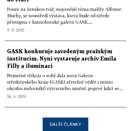
Pouze na ženskou tvář, nejcenější téma malíře Alfonse
Muchy, se soustředí výstava, která bude od středy
přístupna v kutnohorské galerii GASK....
9. 11. 2010
GASK konkuruje zavedeným pražským
institucím. Nyní vystavuje archiv Emila
Filly a iluminaci
Nejméně třikrát o sobě dala nová Galerie
středočeského kraje (GASK) zřetelně vědět i mimo
okruhu milovníků výtvarného umění: poprvé když se...
26. 4. 2013
DALŠÍ ČLÁNKY