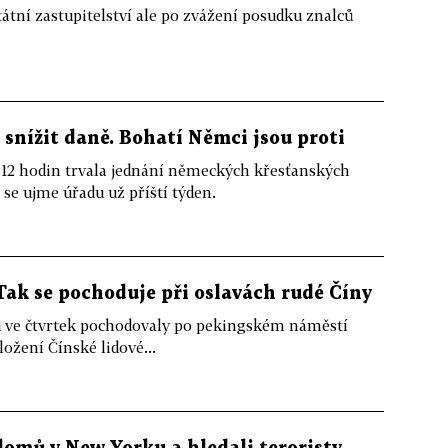
átní zastupitelství ale po zvážení posudku znalců
snížit daně. Bohatí Němci jsou proti
 hodin trvala jednání německých křesťanských
e ujme úřadu už příští týden.
Tak se pochoduje při oslavách rudé Číny
ů ve čtvrtek pochodovaly po pekingském náměstí
ložení Čínské lidové...