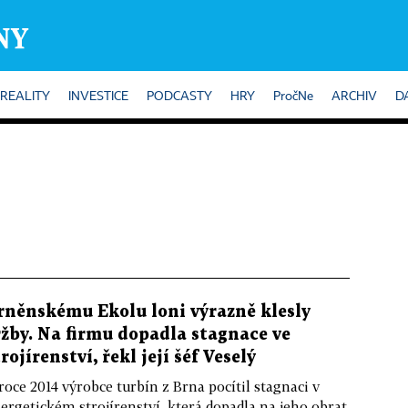
REALITY
INVESTICE
PODCASTY
HRY
PročNe
ARCHIV
D
rněnskému Ekolu loni výrazně klesly
ržby. Na firmu dopadla stagnace ve
trojírenství, řekl její šéf Veselý
roce 2014 výrobce turbín z Brna pocítil stagnaci v
ergetickém strojírenství, která dopadla na jeho obrat