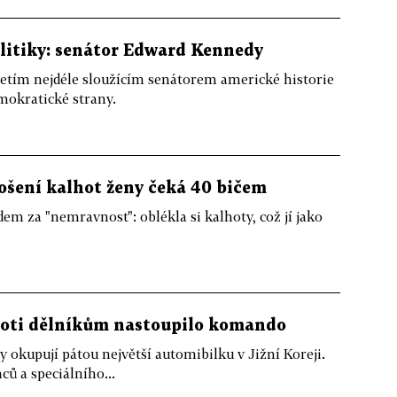
litiky: senátor Edward Kennedy
řetím nejdéle sloužícím senátorem americké historie
mokratické strany.
ošení kalhot ženy čeká 40 bičem
m za "nemravnost": oblékla si kalhoty, což jí jako
Proti dělníkům nastoupilo komando
okupují pátou největší automibilku v Jižní Koreji.
ců a speciálního...