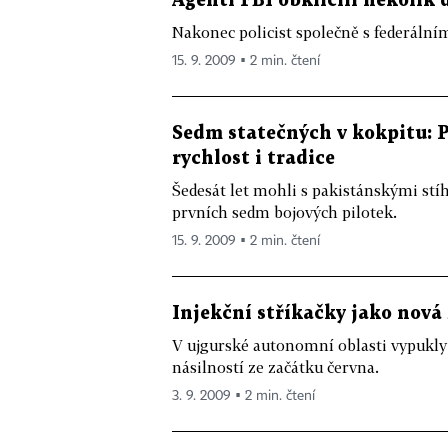
Agenti FBI obklíčili několik 
Nakonec policist společně s federálním
15. 9. 2009 ▪ 2 min. čtení
Sedm statečných v kokpitu: 
rychlost i tradice
Šedesát let mohli s pakistánskými stí
prvních sedm bojových pilotek.
15. 9. 2009 ▪ 2 min. čtení
Injekční stříkačky jako nová
V ujgurské autonomní oblasti vypukly
násilností ze začátku června.
3. 9. 2009 ▪ 2 min. čtení