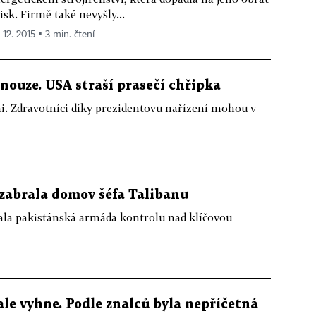
zisk. Firmě také nevyšly...
 12. 2015 ▪ 3 min. čtení
nouze. USA straší prasečí chřipka
mi. Zdravotníci díky prezidentovu nařízení mohou v
zabrala domov šéfa Talibanu
la pakistánská armáda kontrolu nad klíčovou
 ale vyhne. Podle znalců byla nepříčetná