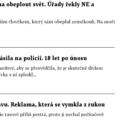
ma obeplout svět. Úřady řekly NE a
dším člověkem, který sám obeplul zeměkouli. Na moři
sila na policii. 18 let po únosu
rdové, aby se přesvědčila, že je skutečně dívkou
ky s ní zplodil...
avu. Reklama, která se vymkla z rukou
e rasově příliš pestrá, proto ji nechal počítačově