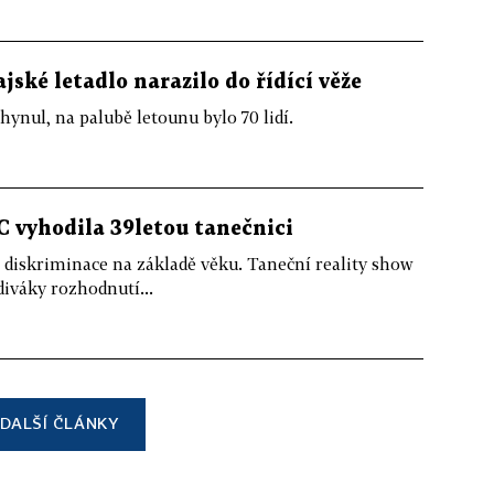
jské letadlo narazilo do řídící věže
ul, na palubě letounu bylo 70 lidí.
 vyhodila 39letou tanečnici
z diskriminace na základě věku. Taneční reality show
iváky rozhodnutí...
DALŠÍ ČLÁNKY