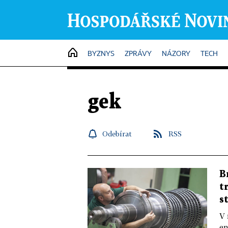
HOME
BYZNYS
ZPRÁVY
NÁZORY
TECH
gek
Odebírat
RSS
B
t
s
V 
en