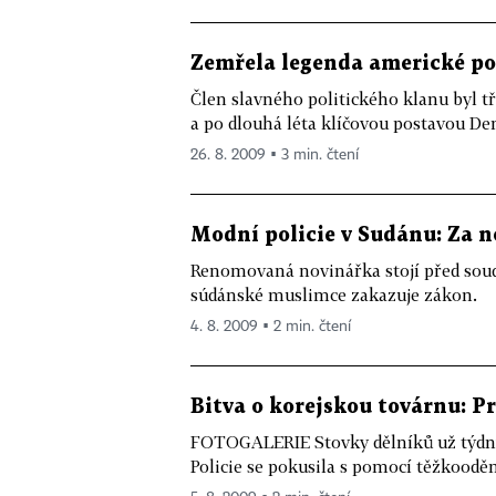
Zemřela legenda americké po
Člen slavného politického klanu byl t
a po dlouhá léta klíčovou postavou De
26. 8. 2009 ▪ 3 min. čtení
Modní policie v Sudánu: Za n
Renomovaná novinářka stojí před soude
súdánské muslimce zakazuje zákon.
4. 8. 2009 ▪ 2 min. čtení
Bitva o korejskou továrnu: 
FOTOGALERIE Stovky dělníků už týdny 
Policie se pokusila s pomocí těžkooděn