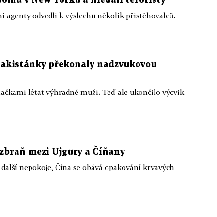
domů v New Yorku a hledali teroristy
i agenty odvedli k výslechu několik přistěhovalců.
Pakistánky překonaly nadzvukovou
hačkami létat výhradně muži. Teď ale ukončilo výcvik
 zbraň mezi Ujgury a Číňany
 další nepokoje, Čína se obává opakování krvavých