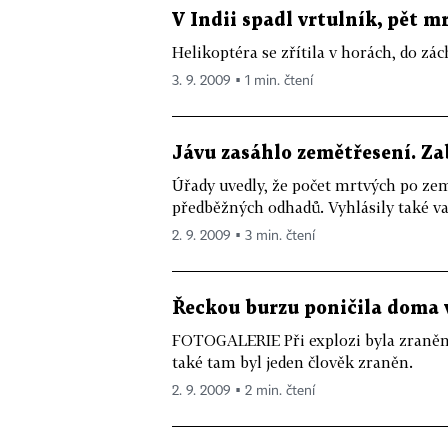
V Indii spadl vrtulník, pět 
Helikoptéra se zřítila v horách, do zác
3. 9. 2009 ▪ 1 min. čtení
Jávu zasáhlo zemětřesení. Zab
Úřady uvedly, že počet mrtvých po země
předběžných odhadů. Vyhlásily také var
2. 9. 2009 ▪ 3 min. čtení
Řeckou burzu poničila doma 
FOTOGALERIE Při explozi byla zraněna
také tam byl jeden člověk zraněn.
2. 9. 2009 ▪ 2 min. čtení