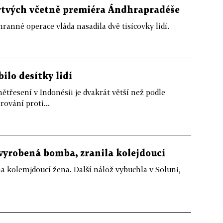
mrtvých včetně premiéra Ándhrapradéše
hranné operace vláda nasadila dvě tisícovky lidí.
ilo desítky lidí
třesení v Indonésii je dvakrát větší než podle
ování proti...
vyrobená bomba, zranila kolejdoucí
 kolemjdoucí žena. Další nálož vybuchla v Soluni,