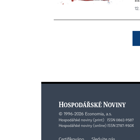
12.
©
1996-2026
Economia, a.s.
Hospodářské noviny (print) ISSN 0862-9587
Hospodářské noviny (online) ISSN 2787-950X
Certifikováno
Sledujte nás