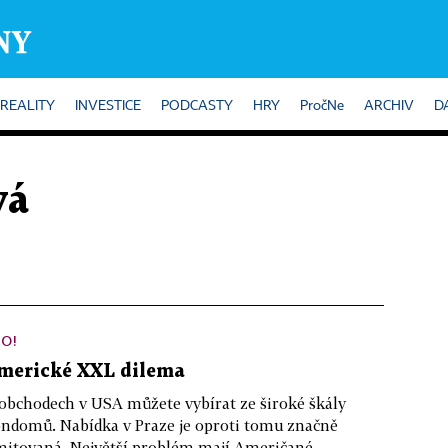
REALITY
INVESTICE
PODCASTY
HRY
PročNe
ARCHIV
D
vá
O!
merické XXL dilema
obchodech v USA můžete vybírat ze široké škály
ndomů. Nabídka v Praze je oproti tomu značně
mitovaná. Největší problém mají Američané...