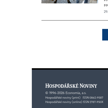
re
29.
©
1996-2026
Economia, a.s.
Hospodářské noviny (print) ISSN 0862-9587
Hospodářské noviny (online) ISSN 2787-950X