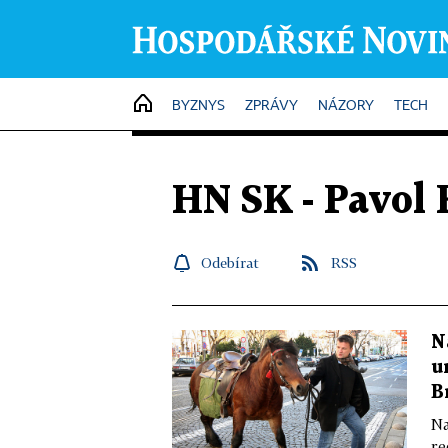
HOME
BYZNYS
ZPRÁVY
NÁZORY
TECH
HN SK - Pavol 
Odebírat
RSS
N
u
B
Na
re