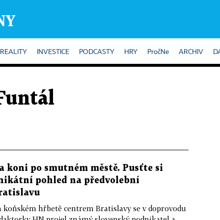
REALITY
INVESTICE
PODCASTY
HRY
PročNe
ARCHIV
D
Funtál
a koni po smutném městě. Pusťte si
nikátní pohled na předvolební
ratislavu
 koňském hřbetě centrem Bratislavy se v doprovodu
daktorky HN projel známý slovenský podnikatel a