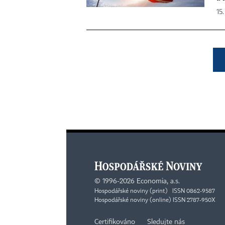
15.
©
1996-2026
Economia, a.s.
Hospodářské noviny (print) ISSN 0862-9587
Hospodářské noviny (online) ISSN 2787-950X
Certifikováno
Sledujte nás