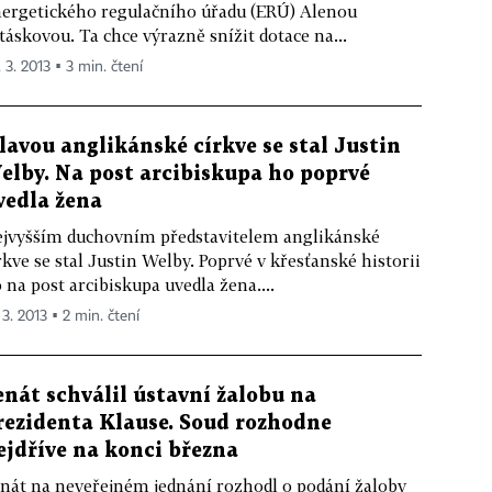
ergetického regulačního úřadu (ERÚ) Alenou
táskovou. Ta chce výrazně snížit dotace na...
 3. 2013 ▪ 3 min. čtení
lavou anglikánské církve se stal Justin
elby. Na post arcibiskupa ho poprvé
vedla žena
jvyšším duchovním představitelem anglikánské
rkve se stal Justin Welby. Poprvé v křesťanské historii
 na post arcibiskupa uvedla žena....
 3. 2013 ▪ 2 min. čtení
enát schválil ústavní žalobu na
rezidenta Klause. Soud rozhodne
ejdříve na konci března
nát na neveřejném jednání rozhodl o podání žaloby