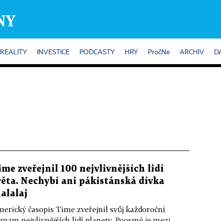
REALITY
INVESTICE
PODCASTY
HRY
PročNe
ARCHIV
D
ime zveřejnil 100 nejvlivnějších lidí
věta. Nechybí ani pákistánská dívka
alalaj
erický časopis Time zveřejnil svůj každoroční
znam nejvlivnějších lidí planety. Poosmé je mezi