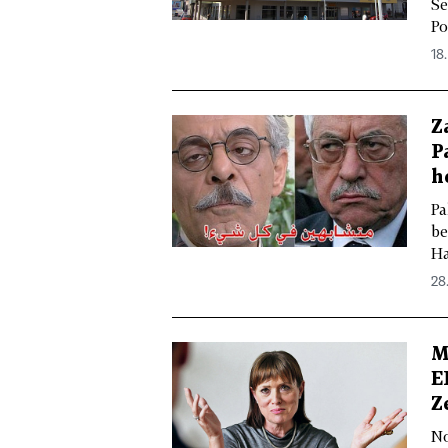
Se
Po
18.
Z
P
h
Pa
be
Ha
28.
M
E
Z
No