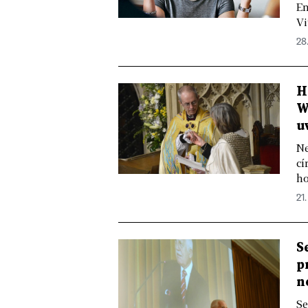
En
Vi
28.
H
W
u
Ne
cí
ho
21.
S
p
n
Se