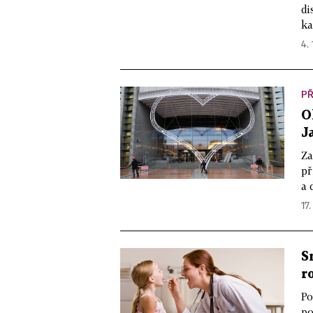
di
ka
4. 
PŘ
O
J
Za
př
a 
17.
S
r
Po
po