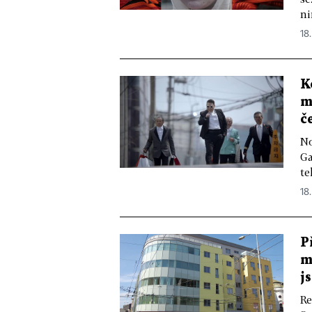
ni
18.
K
m
č
No
Ga
te
18.
P
m
j
Re