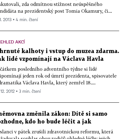
skutovali, zda odmítnou stížnost neúspěšného
ndidáta na prezidentský post Tomia Okamury, či...
1. 2013 ▪ 4 min. čtení
EHLED AKCÍ
hrnuté kalhoty i vstup do muzea zdarma.
ak lidé vzpomínají na Václava Havla
čátkem posledního adventního týdne si lidé
ipomínají jeden rok od úmrtí prezidenta, spisovatele
dramatika Václava Havla, který zemřel 18....
 12. 2012 ▪ 3 min. čtení
němovna změnila zákon: Dítě si samo
ozhodne, kdo ho bude léčit a jak
slanci v pátek zrušili zdravotnickou reformu, která
žadovala souhlas obou rodičů ohledně léčby jejich