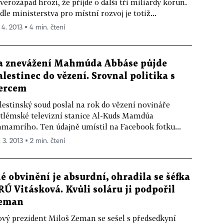
verozápad hrozí, že přijde o další tři miliardy korun.
dle ministerstva pro místní rozvoj je totiž...
 4. 2013 ▪ 4 min. čtení
a znevážení Mahmúda Abbáse půjde
alestinec do vězení. Srovnal politika s
ercem
lestinský soud poslal na rok do vězení novináře
tlémské televizní stanice Al-Kuds Mamdúa
mamrího. Ten údajně umístil na Facebook fotku...
 3. 2013 ▪ 2 min. čtení
é obvinění je absurdní, ohradila se šéfka
RÚ Vitásková. Kvůli soláru ji podpořil
eman
vý prezident Miloš Zeman se sešel s předsedkyní