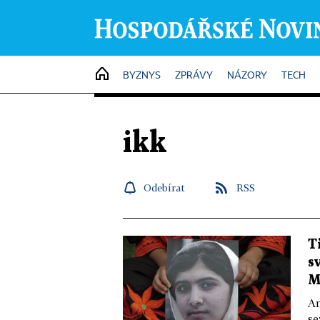
HOME
BYZNYS
ZPRÁVY
NÁZORY
TECH
ikk
Odebírat
RSS
T
s
M
Am
se