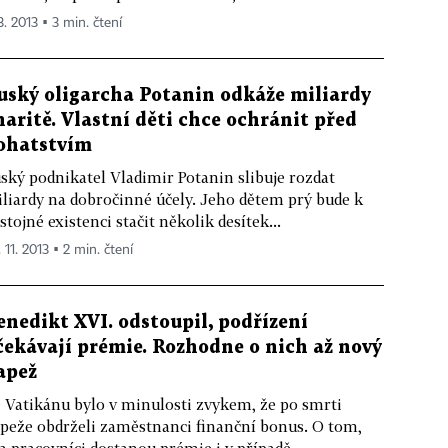
3. 2013 ▪ 3 min. čtení
uský oligarcha Potanin odkáže miliardy
haritě. Vlastní děti chce ochránit před
ohatstvím
ský podnikatel Vladimir Potanin slibuje rozdat
liardy na dobročinné účely. Jeho dětem prý bude k
stojné existenci stačit několik desítek...
 11. 2013 ▪ 2 min. čtení
enedikt XVI. odstoupil, podřízení
čekávají prémie. Rozhodne o nich až nový
apež
 Vatikánu bylo v minulosti zvykem, že po smrti
peže obdrželi zaměstnanci finanční bonus. O tom,