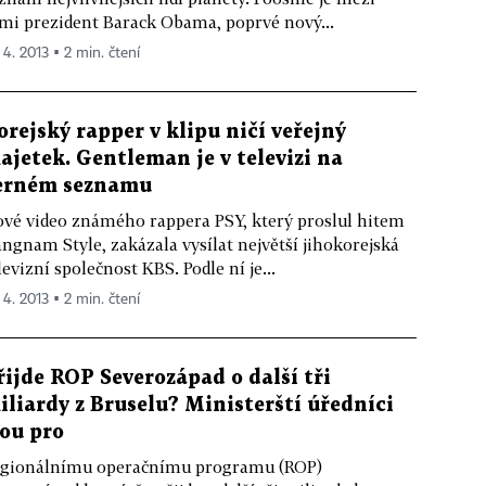
mi prezident Barack Obama, poprvé nový...
 4. 2013 ▪ 2 min. čtení
orejský rapper v klipu ničí veřejný
ajetek. Gentleman je v televizi na
erném seznamu
vé video známého rappera PSY, který proslul hitem
ngnam Style, zakázala vysílat největší jihokorejská
levizní společnost KBS. Podle ní je...
 4. 2013 ▪ 2 min. čtení
řijde ROP Severozápad o další tři
iliardy z Bruselu? Ministerští úředníci
sou pro
gionálnímu operačnímu programu (ROP)