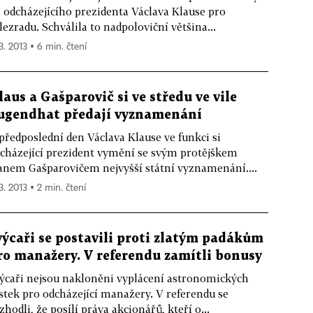
 odcházejícího prezidenta Václava Klause pro
lezradu. Schválila to nadpoloviční většina...
3. 2013 ▪ 6 min. čtení
laus a Gašparovič si ve středu ve vile
ugendhat předají vyznamenání
předposlední den Václava Klause ve funkci si
cházející prezident vymění se svým protějškem
anem Gašparovičem nejvyšší státní vyznamenání....
3. 2013 ▪ 2 min. čtení
výcaři se postavili proti zlatým padákům
ro manažery. V referendu zamítli bonusy
ýcaři nejsou nakloněni vyplácení astronomických
stek pro odcházející manažery. V referendu se
zhodli, že posílí práva akcionářů, kteří o...