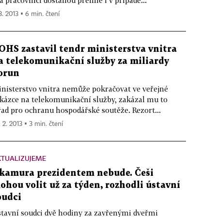
a pracovníci dostanou prémie i v případě...
3. 2013 ▪ 6 min. čtení
OHS zastavil tendr ministerstva vnitra
a telekomunikační služby za miliardy
orun
nisterstvo vnitra nemůže pokračovat ve veřejné
kázce na telekomunikační služby, zakázal mu to
ad pro ochranu hospodářské soutěže. Rezort...
 2. 2013 ▪ 3 min. čtení
KTUALIZUJEME
kamura prezidentem nebude. Češi
ohou volit už za týden, rozhodli ústavní
oudci
tavní soudci dvě hodiny za zavřenými dveřmi