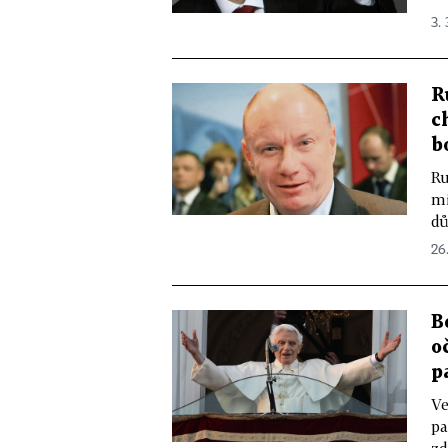
3. 
R
c
b
Ru
mi
dů
26.
B
o
p
Ve
pa