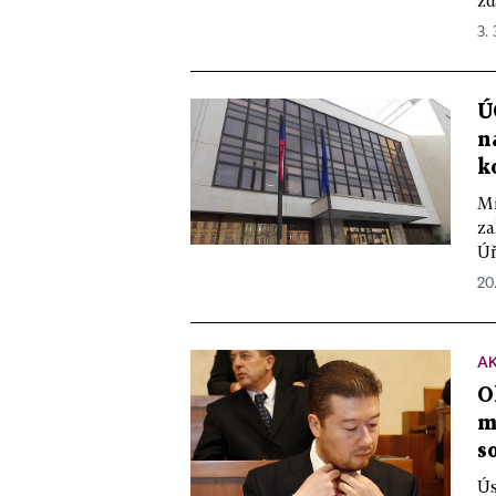
zd
3. 
Ú
n
k
Mi
za
Úř
20.
A
O
m
s
Ús