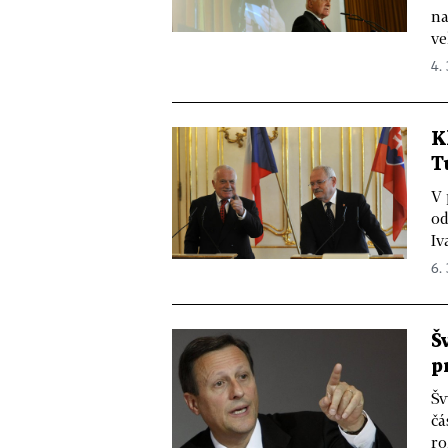
na
ve
4. 
K
T
V 
od
Iv
6. 
Š
p
Šv
čá
ro