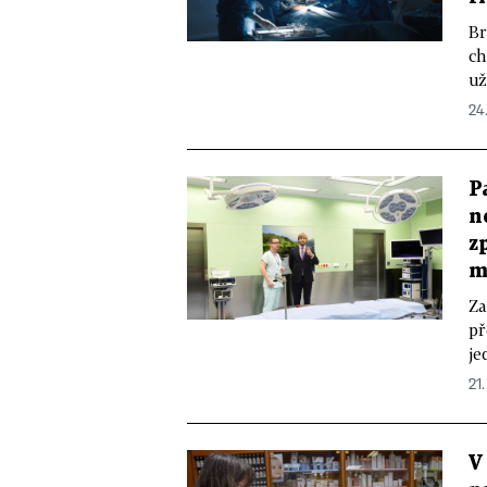
Br
ch
už
24.
P
n
z
m
Za
př
je
21.
V