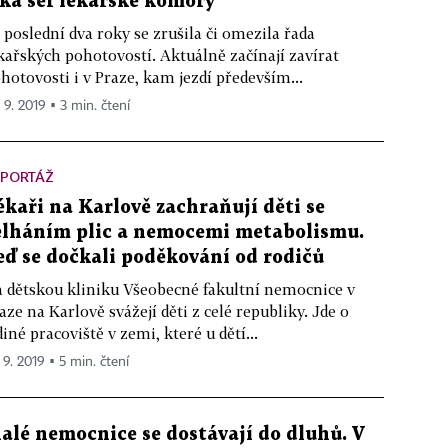
íká šéf lékařské komory
 poslední dva roky se zrušila či omezila řada
kařských pohotovostí. Aktuálně začínají zavírat
hotovosti i v Praze, kam jezdí především...
 9. 2019 ▪ 3 min. čtení
EPORTÁŽ
ékaři na Karlově zachraňují děti se
elháním plic a nemocemi metabolismu.
eď se dočkali poděkování od rodičů
 dětskou kliniku Všeobecné fakultní nemocnice v
aze na Karlově svážejí děti z celé republiky. Jde o
diné pracoviště v zemi, které u dětí...
 9. 2019 ▪ 5 min. čtení
alé nemocnice se dostávají do dluhů. V