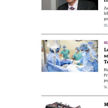
ř
Za
lé
po
25.
R
L
s
T
Na
Pr
je
16.
M