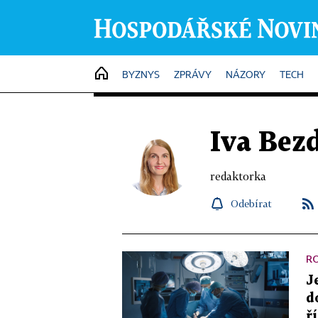
HOME
BYZNYS
ZPRÁVY
NÁZORY
TECH
Iva Bez
redaktorka
Odebírat
R
J
d
ř