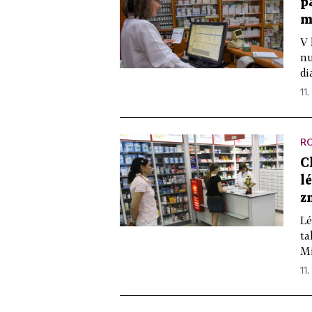
p
m
V 
nu
di
11.
R
C
l
z
Lé
ta
Mi
11.