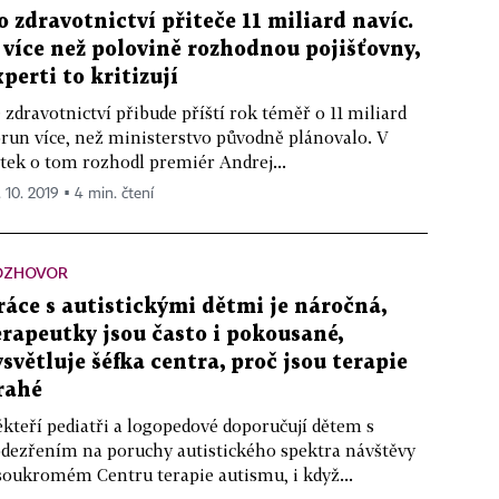
o zdravotnictví přiteče 11 miliard navíc.
 více než polovině rozhodnou pojišťovny,
xperti to kritizují
 zdravotnictví přibude příští rok téměř o 11 mi­liard
run více, než ministerstvo původně plánovalo. V
tek o tom rozhodl premiér Andrej...
. 10. 2019 ▪ 4 min. čtení
OZHOVOR
ráce s autistickými dětmi je náročná,
erapeutky jsou často i pokousané,
ysvětluje šéfka centra, proč jsou terapie
rahé
kteří pediatři a logopedové doporučují dětem s
dezřením na poruchy autistického spektra návštěvy
soukromém Centru terapie autismu, i když...