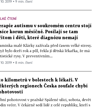
 10. 2019 ▪ 9 min. čtení
LKÉ ČTENÍ
erapie autismu v soukromém centru stojí
isíce korun měsíčně. Posílají se tam
řitom i děti, které diagnózu nemají
minka malé Klárky zažívala před časem velké stresy.
yž bylo dceři rok a půl, řekla jí dětská lékařka, že má
tistické rysy. V preventivním...
 10. 2019 ▪ 8 min. čtení
to kilometrů v bolestech k lékaři. V
ěkterých regionech Česka zoufale chybí
ohotovosti
bní pohotovost v pražské Spálené ulici, sobota, devět
din večer. V čekárně sedí lidé z celé republiky, kteří s