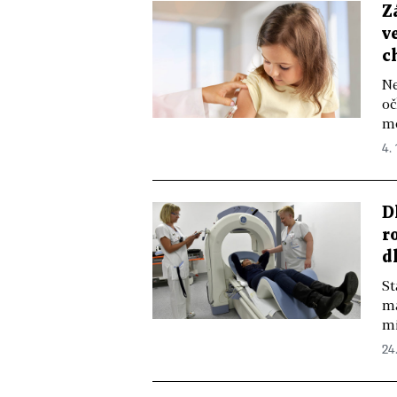
Z
v
c
Ne
oč
mo
4. 
D
r
d
St
ma
mi
24