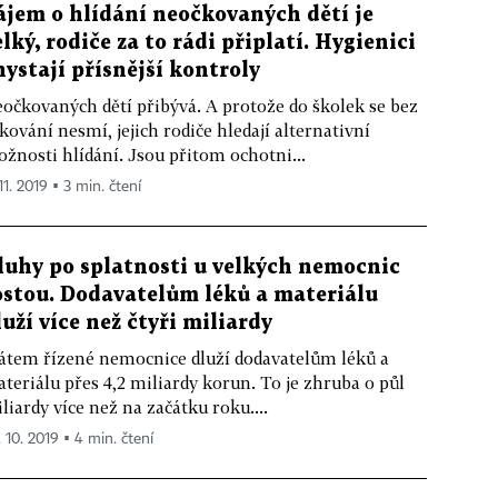
ájem o hlídání neočkovaných dětí je
elký, rodiče za to rádi připlatí. Hygienici
hystají přísnější kontroly
očkovaných dětí přibývá. A protože do školek se bez
kování nesmí, jejich rodiče hledají alternativní
žnosti hlídání. Jsou přitom ochotni...
11. 2019 ▪ 3 min. čtení
luhy po splatnosti u velkých nemocnic
ostou. Dodavatelům léků a materiálu
luží více než čtyři miliardy
átem řízené nemocnice dluží dodavatelům léků a
teriálu přes 4,2 miliardy korun. To je zhruba o půl
liardy více než na začátku roku....
. 10. 2019 ▪ 4 min. čtení