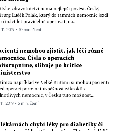
itské zdravotnictví nemá nejlepší pověst. Český
irurg Luděk Polák, který do tamních nemocnic jezdí
 třináct let pravidelně operovat, na...
 11. 2019 ▪ 10 min. čtení
acienti nemohou zjistit, jak léčí různé
emocnice. Čísla o operacích
přístupníme, slibuje po kritice
inisterstvo
tímco například ve Velké Británii si mohou pacienti
ed operací porovnat úspěšnost zákroků z
dnotlivých nemocnic, v Česku tuto možnost...
 11. 2019 ▪ 5 min. čtení
 lékárnách chybí léky pro diabetiky či