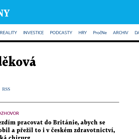
REALITY
INVESTICE
PODCASTY
HRY
PročNe
ARCHIV
D
děková
RSS
OZHOVOR
ezdím pracovat do Británie, abych se
obil a přežil to i v českém zdravotnictví,
íká chirurg