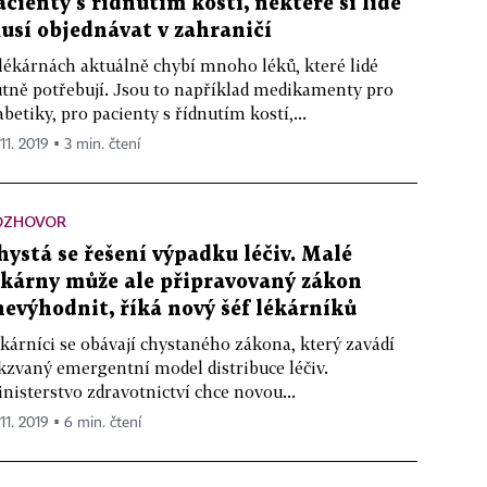
acienty s řídnutím kostí, některé si lidé
usí objednávat v zahraničí
lékárnách aktuálně chybí mnoho léků, které lidé
tně potřebují. Jsou to například medikamenty pro
abetiky, pro pacienty s řídnutím kostí,...
 11. 2019 ▪ 3 min. čtení
OZHOVOR
hystá se řešení výpadku léčiv. Malé
ékárny může ale připravovaný zákon
nevýhodnit, říká nový šéf lékárníků
kárníci se obávají chystaného zákona, který zavádí
kzvaný emergentní model distribuce léčiv.
nisterstvo zdravotnictví chce novou...
 11. 2019 ▪ 6 min. čtení