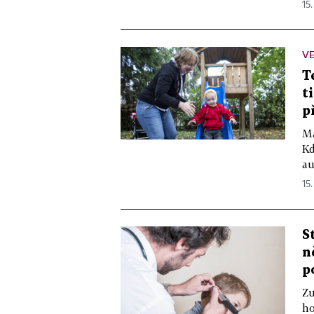
15.
VE
T
t
p
Ma
Kd
au
15.
S
n
p
Zu
ho