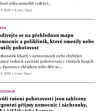
lestí zubu nemohli vydržet...
 9. 2019 ▪ 8 min. čtení
APA
odívejte se na přehlednou mapu
emocnic a poliklinik, které omezily nebo
rušily pohotovost
dostatek lékařů v nemocnicích nebo chybějící
nance vedou k zavírání pohotovostí v různých krajích
. Pacienti s chřipkou nebo děti se...
 9. 2019 ▪ 1 min. čtení
OZHOVOR
vůli rušení pohotovostí jsou zahlceny
rgentní příjmy nemocnic i záchranky,