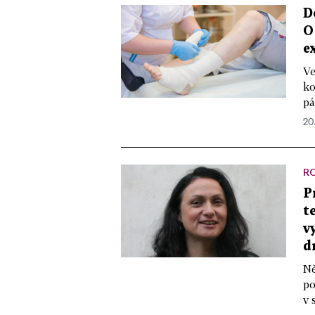
D
O
e
Ve
ko
pá
20
R
P
t
v
d
Ně
po
v 