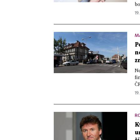
bo
19.
M
P
n
z
Ne
fi
ČR
19.
R
K
u