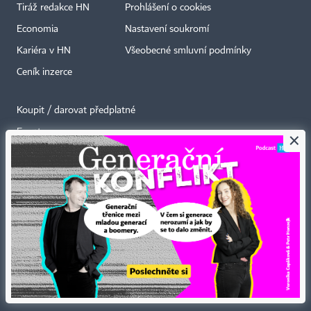
Tiráž redakce HN
Prohlášení o cookies
Economia
Nastavení soukromí
Kariéra v HN
Všeobecné smluvní podmínky
Ceník inzerce
Koupit / darovat předplatné
Eventy
×
Newslettery
RSS kanály
Autorská práva vykonává vydavatel. Bez písemného svolení vydavatele je
zakázáno jakékoli užití částí nebo celku díla, zejména rozmnožování a šíření
jakýmkoli způsobem, mechanickým nebo elektronickým, v českém nebo
jiném jazyce. Bez souhlasu vydavatele je zakázáno též rozmnožování
obsahu pro účely automatizované analýzy textů nebo dat
podle ustanovení § 39c autorského zákona.