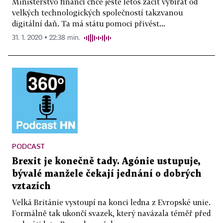
Ministerstvo financí chce ještě letos začít vybírat od
velkých technologických společností takzvanou
digitální daň. Ta má státu pomoci přivést...
31. 1. 2020 ▪ 22:38 min.
PODCAST
Brexit je konečně tady. Agónie ustupuje,
bývalé manžele čekají jednání o dobrých
vztazích
Velká Británie vystoupí na konci ledna z Evropské unie.
Formálně tak ukončí svazek, který navázala téměř před