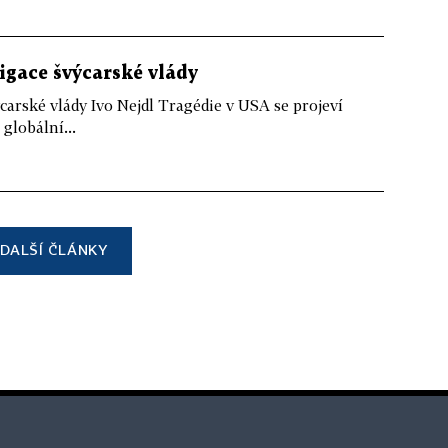
ligace švýcarské vlády
ýcarské vlády Ivo Nejdl Tragédie v USA se projeví
 globální...
DALŠÍ ČLÁNKY