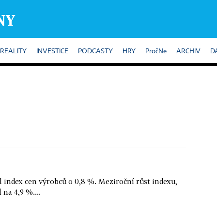
REALITY
INVESTICE
PODCASTY
HRY
PročNe
ARCHIV
D
il index cen výrobců o 0,8 %. Meziroční růst indexu,
 na 4,9 %....