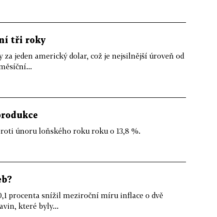
ní tři roky
za jeden americký dolar, což je nejsilnější úroveň od
měsíční...
 produkce
roti únoru loňského roku roku o 13,8 %.
eb?
,1 procenta snížil meziroční míru inflace o dvě
vin, které byly...