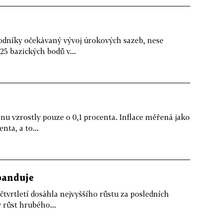
hodníky očekávaný vývoj úrokových sazeb, nese
25 bazických bodů v...
nu vzrostly pouze o 0,1 procenta. Inflace měřená jako
ta, a to...
panduje
tvrtletí dosáhla nejvyššího růstu za posledních
 růst hrubého...