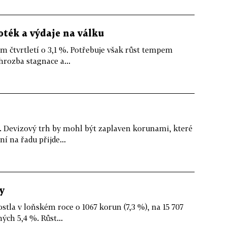
ték a výdaje na válku
 čtvrtletí o 3,1 %. Potřebuje však růst tempem
rozba stagnace a...
 Devizový trh by mohl být zaplaven korunami, které
 na řadu přijde...
y
tla v loňském roce o 1067 korun (7,3 %), na 15 707
ých 5,4 %. Růst...