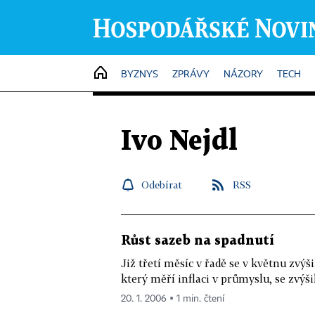
HOME
BYZNYS
ZPRÁVY
NÁZORY
TECH
Ivo Nejdl
Odebírat
RSS
Růst sazeb na spadnutí
Již třetí měsíc v řadě se v květnu zvýš
který měří inflaci v průmyslu, se zvýšil
20. 1. 2006 ▪ 1 min. čtení