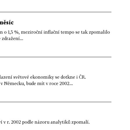
měsíc
en o 1,5 %, meziroční inflační tempo se tak zpomalilo
 zdražení...
azení světové ekonomiky se dotkne i ČR.
v Německu, bude mít v roce 2002...
 v r. 2002 podle názoru analytiků zpomalí.