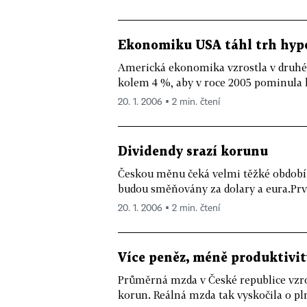
Ekonomiku USA táhl trh hypo
Americká ekonomika vzrostla v druhém
kolem 4 %, aby v roce 2005 pominula h
20. 1. 2006 ▪ 2 min. čtení
Dividendy srazí korunu
Českou měnu čeká velmi těžké období.
budou směňovány za dolary a eura.První
20. 1. 2006 ▪ 2 min. čtení
Více peněz, méně produktivit
Průměrná mzda v České republice vzros
korun. Reálná mzda tak vyskočila o pln