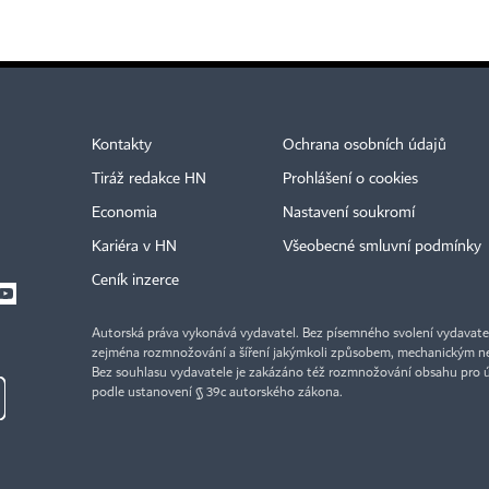
Kontakty
Ochrana osobních údajů
Tiráž redakce HN
Prohlášení o cookies
Economia
Nastavení soukromí
Kariéra v HN
Všeobecné smluvní podmínky
Ceník inzerce
Autorská práva vykonává vydavatel. Bez písemného svolení vydavatele 
zejména rozmnožování a šíření jakýmkoli způsobem, mechanickým ne
Bez souhlasu vydavatele je zakázáno též rozmnožování obsahu pro 
podle ustanovení § 39c autorského zákona.