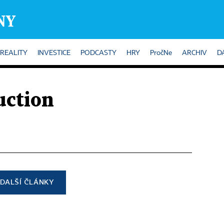
REALITY
INVESTICE
PODCASTY
HRY
PročNe
ARCHIV
D
uction
DALŠÍ ČLÁNKY