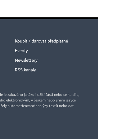
Koupit / darovat předplatné
Eventy
Newslettery
RSS kanály
je zakázáno jakékoli užití částí nebo celku díla,
bo elektronickým, v českém nebo jiném jazyce.
účely automatizované analýzy textů nebo dat