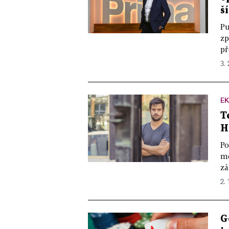
š
Pu
zp
př
3. 
E
T
H
Po
mo
zá
2. 
G