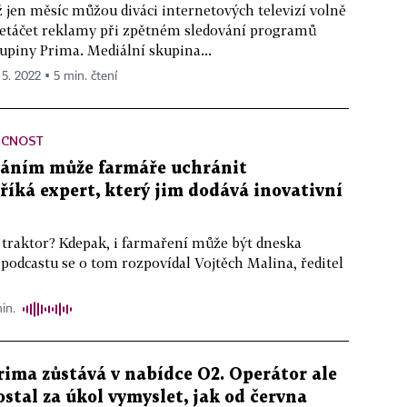
 jen měsíc můžou diváci internetových televizí volně
etáčet reklamy při zpětném sledování programů
upiny Prima. Mediální skupina...
 5. 2022 ▪ 5 min. čtení
UCNOST
váním může farmáře uchránit
 říká expert, který jim dodává inovativní
 traktor? Kdepak, i farmaření může být dneska
 podcastu se o tom rozpovídal Vojtěch Malina, ředitel
in.
rima zůstává v nabídce O2. Operátor ale
ostal za úkol vymyslet, jak od června