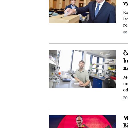
v
Ro
fy
re
25.
Č
b
n
Mo
un
od
20
M
B