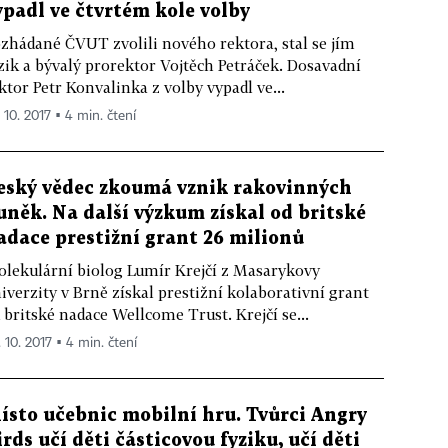
ypadl ve čtvrtém kole volby
zhádané ČVUT zvolili nového rektora, stal se jím
zik a bývalý prorektor Vojtěch Petráček. Dosavadní
ktor Petr Konvalinka z volby vypadl ve...
 10. 2017 ▪ 4 min. čtení
eský vědec zkoumá vznik rakovinných
uněk. Na další výzkum získal od britské
adace prestižní grant 26 milionů
lekulární biolog Lumír Krejčí z Masarykovy
iverzity v Brně získal prestižní kolaborativní grant
 britské nadace Wellcome Trust. Krejčí se...
. 10. 2017 ▪ 4 min. čtení
ísto učebnic mobilní hru. Tvůrci Angry
irds učí děti částicovou fyziku, učí děti