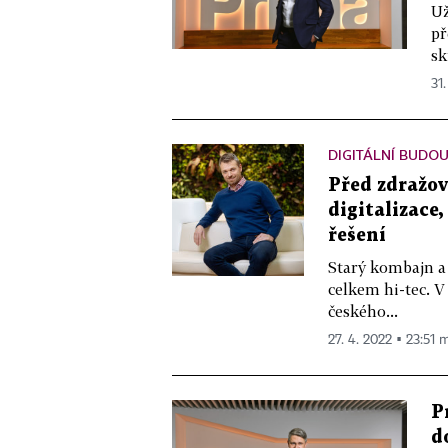
Už
př
sk
31.
DIGITÁLNÍ BUDO
Před zdražo
digitalizace,
řešení
Starý kombajn a
celkem hi-tec. V
českého...
27. 4. 2022 ▪ 23:51 m
P
d