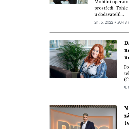
Mobilní operátor
prostředí. Tohle
u dodavatelů...
24. 5. 2022 ▪ 30:43 
D
n
n
Po
te
(Č
9. 
N
z
t