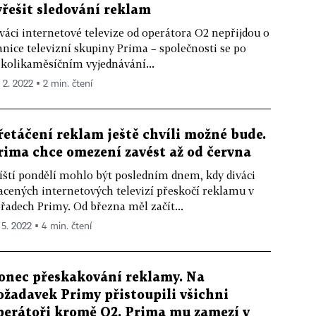
yřešit sledování reklam
váci internetové televize od operátora O2 nepřijdou o
anice televizní skupiny Prima – společnosti se po
kolikaměsíčním vyjednávání...
. 2. 2022 ▪ 2 min. čtení
řetáčení reklam ještě chvíli možné bude.
rima chce omezení zavést až od června
íští pondělí mohlo být posledním dnem, kdy diváci
acených internetových televizí přeskočí reklamu v
řadech Primy. Od března měl začít...
 5. 2022 ▪ 4 min. čtení
onec přeskakování reklamy. Na
ožadavek Primy přistoupili všichni
perátoři kromě O2. Prima mu zamezí v