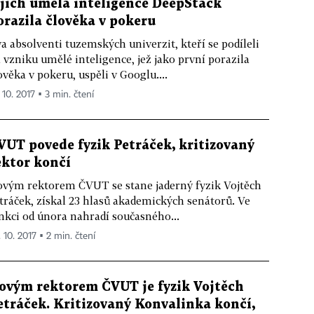
ejich umělá inteligence DeepStack
orazila člověka v pokeru
a absolventi tuzemských univerzit, kteří se podíleli
 vzniku umělé inteligence, jež jako první porazila
ověka v pokeru, uspěli v Googlu....
 10. 2017 ▪ 3 min. čtení
VUT povede fyzik Petráček, kritizovaný
ektor končí
vým rektorem ČVUT se stane jaderný fyzik Vojtěch
tráček, získal 23 hlasů akademických senátorů. Ve
nkci od února nahradí současného...
 10. 2017 ▪ 2 min. čtení
ovým rektorem ČVUT je fyzik Vojtěch
etráček. Kritizovaný Konvalinka končí,