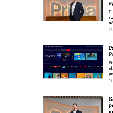
v
Di
st
ně
25
P
P
Př
pl
po
31.
K
p
o