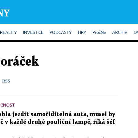
REALITY
INVESTICE
PODCASTY
HRY
PročNe
ARCHIV
D
oráček
RSS
UCNOST
hla jezdit samořiditelná auta, musel by
ač v každé druhé pouliční lampě, říká šéf