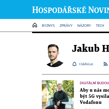
HOME
BYZNYS
ZPRÁVY
NÁZORY
TECH
Jakub H
Odebírat
DIGITÁLNÍ BUDO
Aby u nás mo
být 5G vysíl
Vodafonu