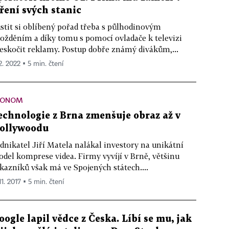
íření svých stanic
stit si oblíbený pořad třeba s půlhodinovým
ožděním a díky tomu s pomocí ovladače k televizi
eskočit reklamy. Postup dobře známý divákům,...
2. 2022 ▪ 5 min. čtení
KONOM
echnologie z Brna zmenšuje obraz až v
ollywoodu
dnikatel Jiří Matela nalákal investory na unikátní
del komprese videa. Firmy vyvíjí v Brně, většinu
kazníků však má ve Spojených státech....
11. 2017 ▪ 5 min. čtení
oogle lapil vědce z Česka. Líbí se mu, jak