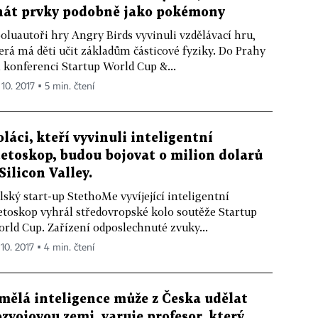
nát prvky podobně jako pokémony
oluautoři hry Angry Birds vyvinuli vzdělávací hru,
erá má děti učit základům částicové fyziky. Do Prahy
 konferenci Startup World Cup &...
 10. 2017 ▪ 5 min. čtení
oláci, kteří vyvinuli inteligentní
tetoskop, budou bojovat o milion dolarů
 Silicon Valley.
lský start-up StethoMe vyvíjející inteligentní
etoskop vyhrál středovropské kolo soutěže Startup
rld Cup. Zařízení odposlechnuté zvuky...
 10. 2017 ▪ 4 min. čtení
mělá inteligence může z Česka udělat
ozvojovou zemi, varuje profesor, který