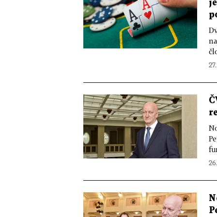
j
p
Dv
na
čl
27.
Č
r
No
Pe
fu
26.
N
P