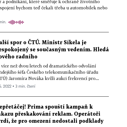
 a podnikání, které směřuje k ochraně životního
 spojení bychom teď čekali třeba u automobilek nebo
min.
alší spor o ČTÚ. Ministr Síkela je
espokojený se současným vedením. Hledá
ového radního
 více než dvou letech od dramatického odvolání
hdejšího šéfa Českého telekomunikačního úřadu
TÚ) Jaromíra Nováka kvůli aukci frekvencí pro...
5. 2022 ▪ 3 min. čtení
epřetáčej! Prima spouští kampaň k
ákazu přeskakování reklam. Operátoři
vrdí, že pro omezení nedostali podklady