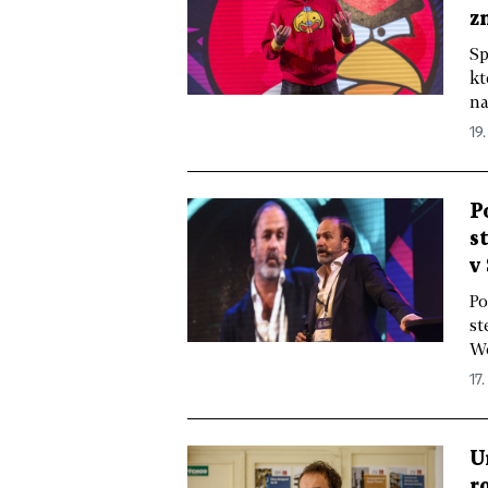
z
Sp
kt
na
19.
P
s
v
Po
st
Wo
17.
U
r