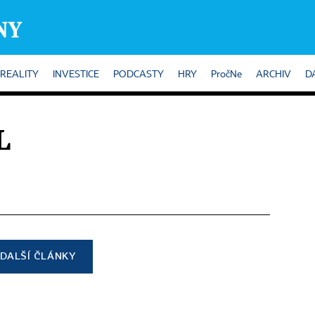
REALITY
INVESTICE
PODCASTY
HRY
PročNe
ARCHIV
D
L
DALŠÍ ČLÁNKY