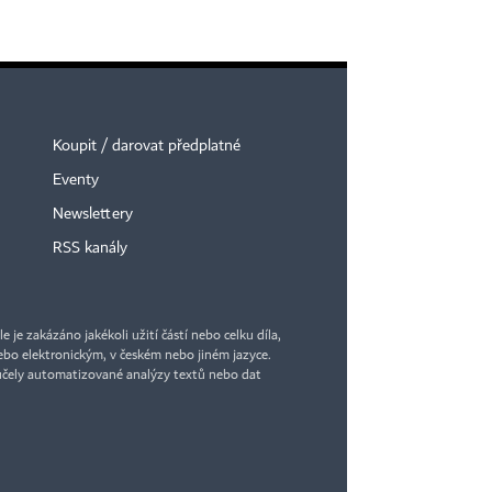
Koupit / darovat předplatné
Eventy
Newslettery
RSS kanály
je zakázáno jakékoli užití částí nebo celku díla,
bo elektronickým, v českém nebo jiném jazyce.
účely automatizované analýzy textů nebo dat