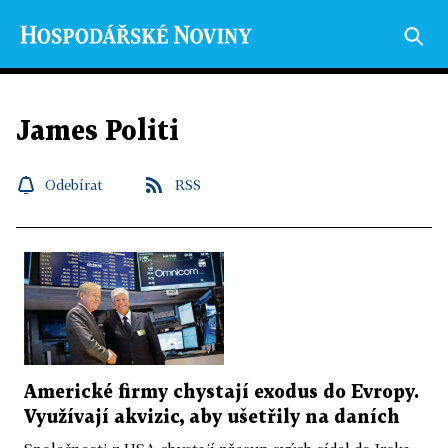
James Politi
Odebírat
RSS
Americké firmy chystají exodus do Evropy.
Využívají akvizic, aby ušetřily na daních