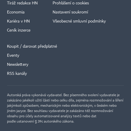
Tiráž redakce HN
Prohlášení o cookies
Economia
Nastavení soukromí
Kariéra v HN
Všeobecné smluvní podmínky
Ceník inzerce
Koupit / darovat předplatné
Eventy
Newslettery
RSS kanály
Autorská práva vykonává vydavatel. Bez písemného svolení vydavatele je
zakázáno jakékoli užití částí nebo celku díla, zejména rozmnožování a šíření
jakýmkoli způsobem, mechanickým nebo elektronickým, v českém nebo
jiném jazyce. Bez souhlasu vydavatele je zakázáno též rozmnožování
obsahu pro účely automatizované analýzy textů nebo dat
podle ustanovení § 39c autorského zákona.