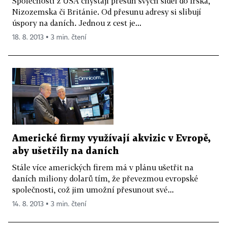
Společnosti z USA chystají přesun svých sídel do Irska,
Nizozemska či Británie. Od přesunu adresy si slibují
úspory na daních. Jednou z cest je...
18. 8. 2013 ▪ 3 min. čtení
Americké firmy využívají akvizic v Evropě,
aby ušetřily na daních
Stále více amerických firem má v plánu ušetřit na
daních miliony dolarů tím, že převezmou evropské
společnosti, což jim umožní přesunout své...
14. 8. 2013 ▪ 3 min. čtení