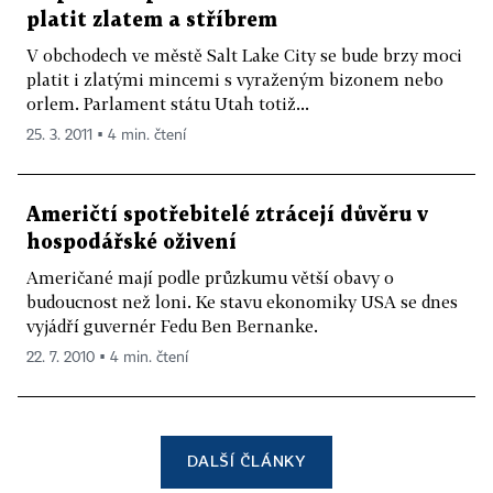
platit zlatem a stříbrem
V obchodech ve městě Salt Lake City se bude brzy moci
platit i zlatými mincemi s vyraženým bizonem nebo
orlem. Parlament státu Utah totiž...
25. 3. 2011 ▪ 4 min. čtení
Američtí spotřebitelé ztrácejí důvěru v
hospodářské oživení
Američané mají podle průzkumu větší obavy o
budoucnost než loni. Ke stavu ekonomiky USA se dnes
vyjádří guvernér Fedu Ben Bernanke.
22. 7. 2010 ▪ 4 min. čtení
DALŠÍ ČLÁNKY