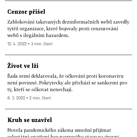
Cenzor přišel
Zablokování takzvaných dezinformačních webů zavedly
tytéž organizace, které bojovaly proti cenzurování
webů s ilegálním hazardem.
12. 4. 2022 ▪ 3 min. čtení
Život ve lži
Řada zemí deklarovala, že očkování proti koronaviru
není povinné. Pokrytecky ale přichází se sankcemi pro
ty, kteří se očkovat nenechají.
8. 3. 2022 ▪ 2 min. čtení
Kruh se uzavřel
Novela pandemického zákona umožní přijímat
celostátní opatření bez nouzového stavu na úrovni