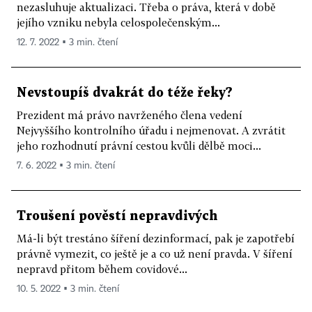
nezasluhuje aktualizaci. Třeba o práva, která v době
jejího vzniku nebyla celospolečenským...
12. 7. 2022 ▪ 3 min. čtení
Nevstoupíš dvakrát do téže řeky?
Prezident má právo navrženého člena vedení
Nejvyššího kontrolního úřadu i nejmenovat. A zvrátit
jeho rozhodnutí právní cestou kvůli dělbě moci...
7. 6. 2022 ▪ 3 min. čtení
Troušení pověstí nepravdivých
Má-li být trestáno šíření dezinformací, pak je zapotřebí
právně vymezit, co ještě je a co už není pravda. V šíření
nepravd přitom během covidové...
10. 5. 2022 ▪ 3 min. čtení