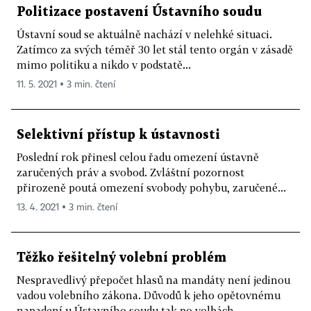
Politizace postavení Ústavního soudu
Ústavní soud se aktuálně nachází v nelehké situaci.
Zatímco za svých téměř 30 let stál tento orgán v zásadě
mimo politiku a nikdo v podstatě...
11. 5. 2021 ▪ 3 min. čtení
Selektivní přístup k ústavnosti
Poslední rok přinesl celou řadu omezení ústavně
zaručených práv a svobod. Zvláštní pozornost
přirozeně poutá omezení svobody pohybu, zaručené...
13. 4. 2021 ▪ 3 min. čtení
Těžko řešitelný volební problém
Nespravedlivý přepočet hlasů na mandáty není jedinou
vadou volebního zákona. Důvodů k jeho opětovnému
napadení u Ústavního soudu tak po volbách...