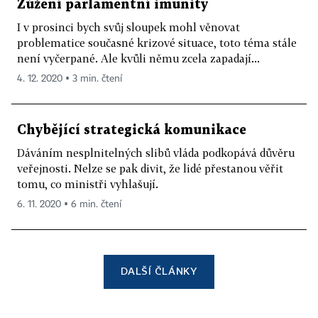
Zúžení parlamentní imunity
I v prosinci bych svůj sloupek mohl věnovat
problematice současné krizové situace, toto téma stále
není vyčerpané. Ale kvůli němu zcela zapadají...
4. 12. 2020 ▪ 3 min. čtení
Chybějící strategická komunikace
Dáváním nesplnitelných slibů vláda podkopává důvěru
veřejnosti. Nelze se pak divit, že lidé přestanou věřit
tomu, co ministři vyhlašují.
6. 11. 2020 ▪ 6 min. čtení
DALŠÍ ČLÁNKY