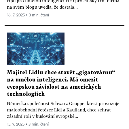
čipů pro umělou inteligenci H20 pro čínský trh. Firma
na svém blogu uvedla, že dostala...
16. 7. 2025 ▪ 3 min. čtení
Majitel Lidlu chce stavět „gigatovárnu“
na umělou inteligenci. Má omezit
evropskou závislost na amerických
technologiích
Německá společnost Schwarz Gruppe, která provozuje
maloobchodní řetězce Lidl a Kaufland, chce sehrát
zásadní roli v budování evropské...
15. 7. 2025 ▪ 3 min. čtení