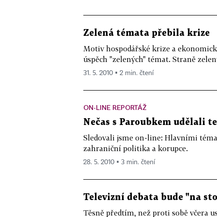
Zelená témata přebila krize
Motiv hospodářské krize a ekonomický
úspěch "zelených" témat. Straně zelený
31. 5. 2010 ▪ 2 min. čtení
ON-LINE REPORTÁŽ
Nečas s Paroubkem udělali t
Sledovali jsme on-line: Hlavními tém
zahraniční politika a korupce.
28. 5. 2010 ▪ 3 min. čtení
Televizní debata bude "na st
Těsně předtím, než proti sobě včera u