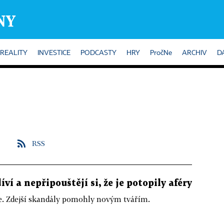
REALITY
INVESTICE
PODCASTY
HRY
PročNe
ARCHIV
D
RSS
í a nepřipouštějí si, že je potopily aféry
ce. Zdejší skandály pomohly novým tvářím.