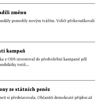
sadili změnu
skandály pomohly novým tvářím. Voliči překroužkovali
latí kampaň
ška z ODS investoval do předvolební kampaně půl
ndidátky totiž...
ony ze státních peněz
ež si představovala. Občanští demokraté přijdou až