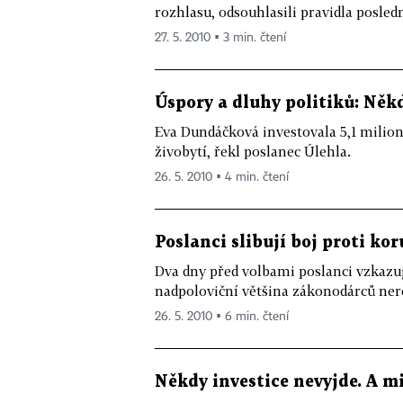
rozhlasu, odsouhlasili pravidla posledn
27. 5. 2010 ▪ 3 min. čtení
Úspory a dluhy politiků: Někd
Eva Dundáčková investovala 5,1 milion
živobytí, řekl poslanec Úlehla.
26. 5. 2010 ▪ 4 min. čtení
Poslanci slibují boj proti ko
Dva dny před volbami poslanci vzkazuj
nadpoloviční většina zákonodárců ner
26. 5. 2010 ▪ 6 min. čtení
Někdy investice nevyjde. A mi