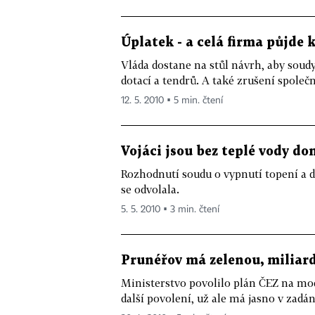
Úplatek - a celá firma půjde 
Vláda dostane na stůl návrh, aby soudy
dotací a tendrů. A také zrušení společn
12. 5. 2010 ▪ 5 min. čtení
Vojáci jsou bez teplé vody dom
Rozhodnutí soudu o vypnutí topení a do
se odvolala.
5. 5. 2010 ▪ 3 min. čtení
Prunéřov má zelenou, miliar
Ministerstvo povolilo plán ČEZ na mod
další povolení, už ale má jasno v zadá