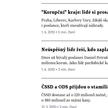
"Korupční" kraje: lidé si pro
Praha, Liberec, Karlovy Vary. Zdejší 
i poslance, kteří zneužívají náhrady.
1. 6. 2010 ▪ 5 min. čtení
Neúspěšný lídr řeší, kdo zap
Dnes už bývalý poslanec Daniel Petru
milionu korun. Jako lídr pardubické ka
1. 6. 2010 ▪ 3 min. čtení
ČSSD a ODS přijdou o stamili
ČSSD dostane až o 120 milionů méně, n
o 180 milionů ze státní kasy.
31. 5. 2010 ▪ 3 min. čtení