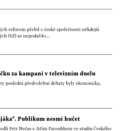
ch reforem přebil v české společnosti někdejší
ch (SZ) se nepodařilo...
ečku za kampaní v televizním duelu
aty poslední předvolební debaty byly ekonomika,
ojáka". Publikum nesmí hučet
sedli Petr Nečas s Jiřím Paroubkem ve studiu Českého