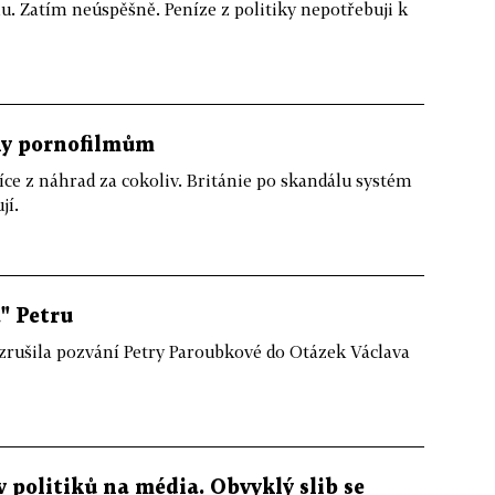
u. Zatím neúspěšně. Peníze z politiky nepotřebuji k
íky pornofilmům
íce z náhrad za cokoliv. Británie po skandálu systém
jí.
a" Petru
zrušila pozvání Petry Paroubkové do Otázek Václava
v politiků na média. Obvyklý slib se