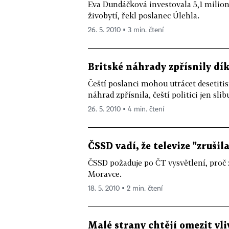
Eva Dundáčková investovala 5,1 milion
živobytí, řekl poslanec Úlehla.
26. 5. 2010 ▪ 3 min. čtení
Britské náhrady zpřísnily d
Čeští poslanci mohou utrácet desetitis
náhrad zpřísnila, čeští politici jen slibu
26. 5. 2010 ▪ 4 min. čtení
ČSSD vadí, že televize "zrušil
ČSSD požaduje po ČT vysvětlení, proč 
Moravce.
18. 5. 2010 ▪ 2 min. čtení
Malé strany chtějí omezit vli