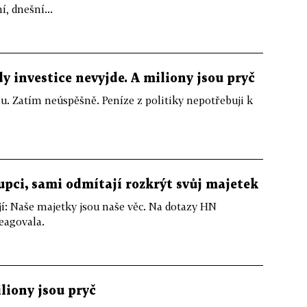
í, dnešní...
y investice nevyjde. A miliony jsou pryč
u. Zatím neúspěšně. Peníze z politiky nepotřebuji k
rupci, sami odmítají rozkrýt svůj majetek
í: Naše majetky jsou naše věc. Na dotazy HN
eagovala.
liony jsou pryč