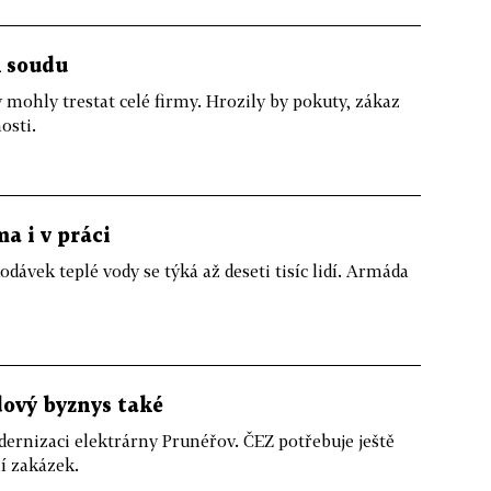
k soudu
 mohly trestat celé firmy. Hrozily by pokuty, zákaz
osti.
a i v práci
dávek teplé vody se týká až deseti tisíc lidí. Armáda
dový byznys také
ernizaci elektrárny Prunéřov. ČEZ potřebuje ještě
ní zakázek.