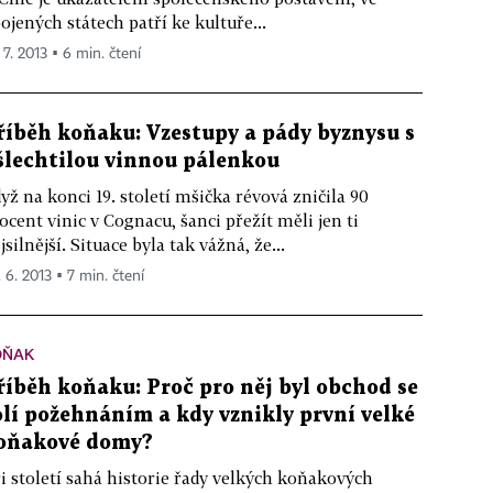
ojených státech patří ke kultuře...
 7. 2013 ▪ 6 min. čtení
říběh koňaku: Vzestupy a pády byznysu s
šlechtilou vinnou pálenkou
yž na konci 19. století mšička révová zničila 90
ocent vinic v Cognacu, šanci přežít měli jen ti
jsilnější. Situace byla tak vážná, že...
. 6. 2013 ▪ 7 min. čtení
OŇAK
říběh koňaku: Proč pro něj byl obchod se
olí požehnáním a kdy vznikly první velké
oňakové domy?
i století sahá historie řady velkých koňakových