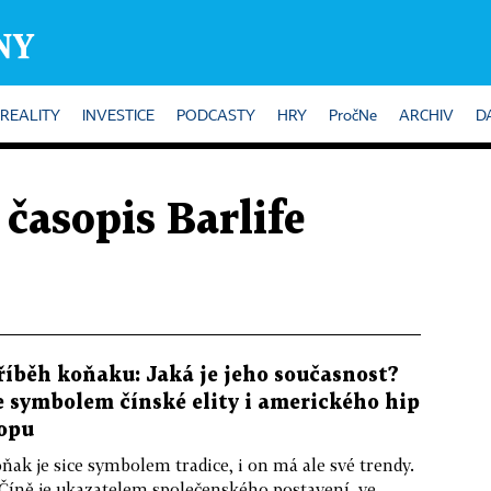
REALITY
INVESTICE
PODCASTY
HRY
PročNe
ARCHIV
D
 časopis Barlife
říběh koňaku: Jaká je jeho současnost?
e symbolem čínské elity i amerického hip
opu
ňak je sice symbolem tradice, i on má ale své trendy.
Číně je ukazatelem společenského postavení, ve