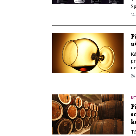
Sp
14.
P
u
Kd
pr
ne
24
K
P
s
k
Tř