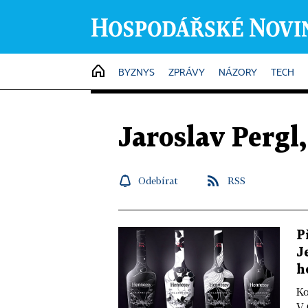
HOME
BYZNYS
ZPRÁVY
NÁZORY
TECH
Jaroslav Pergl,
Odebírat
RSS
P
J
h
Ko
V 