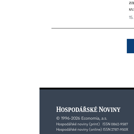
zn
sv
15.
©
1996-2026
Economia, a.s.
Hospodářské noviny (print) ISSN 0862-9587
Hospodářské noviny (online) ISSN 2787-950X