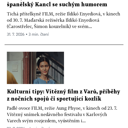
španělský Kancl se suchým humorem
Tichá přítelkyně FILM, režie Ildikó Enyediová, v kinech
od 30. 7. Maďarská režisérka Ildikó Enyediová
(Čarostřelec, Šimon kouzelník) ve svém...
31. 7. 2026 ▪ 3 min. čtení
Kulturní tipy: Vítězný film z Varů, příběhy
z nočních spojů či sportující kozlík
Padlé ovoce FILM, režie Aung Phyoe, v kinech od 23. 7.
Vítězný snímek nedávného festivalu v Karlových
Varech svým rozjezdem, vyústěním i...