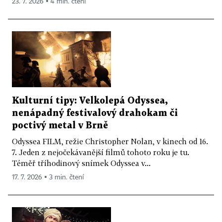
23. 7. 2026 ▪ 4 min. čtení
Kulturní tipy: Velkolepá Odyssea,
nenápadný festivalový drahokam či
poctivý metal v Brně
Odyssea FILM, režie Christopher Nolan, v kinech od 16.
7. Jeden z nejočekávanější filmů tohoto roku je tu.
Téměř tříhodinový snímek Odyssea v...
17. 7. 2026 ▪ 3 min. čtení