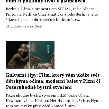
dům či poklidný život v plamenech
Berlín a Dáma s hranostajem SERIÁL, režie Albert
Pintó, na Netflixu Charismatický zloděj Berlín a jeho
šikovná parta dobrosrdečných ničemů se...
21. 5. 2026 ▪ 3 min. čtení
Kulturní tipy: Film, který vám ukáže svět
dětskýma očima, moderní balet v Plzni či
Pozoruhodně bystrá stvoření
Pozoruhodně bystrá stvoření FILM, režie Olivia
Newmanová, na Netflixu Netflix umí, když chce. Nyní o
tom své diváky přesvědčil komediálním...