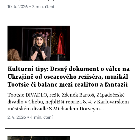
10. 4. 2026 ▪ 3 min. čtení
Kulturní tipy: Drsný dokument o válce na
Ukrajině od oscarového režiséra, muzikál
Tootsie či balanc mezi realitou a fantazií
Tootsie DIVADLO, režie Zdeněk Bartoš, Západočeské
divadlo v Chebu, nejbližší repríza 8. 4. v Karlovarském
městském divadle S Michaelem Dorseym...
2. 4. 2026 ▪ 4 min. čtení