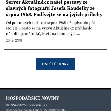
Server Aktuálně.cz našel postavy ze
slavných fotografií Josefa Koudelky ze
srpna 1968. Podívejte se na jejich příběhy
Od pohnutých událostí srpna 1968 už uplynulo půl
století. Přesto se na výzvu Aktuálně.cz přihlásilo
několik pamětníků, kteří na ikonických...
20. 8. 2018
DALŠÍ ČLÁNKY
©
1996-2026
Economia, a.s.
Hospodářské noviny (print) ISSN 0862-9587