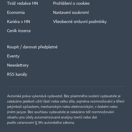
Tiráž redakce HN
Prohlášení o cookies
Economia
Nastavení soukromí
Kariéra v HN
Všeobecné smluvní podmínky
Ceník inzerce
Koupit / darovat předplatné
Eventy
Newslettery
RSS kanály
Autorská práva vykonává vydavatel. Bez písemného svolení vydavatele je
zakázáno jakékoli užití částí nebo celku díla, zejména rozmnožování a šíření
jakýmkoli způsobem, mechanickým nebo elektronickým, v českém nebo
jiném jazyce. Bez souhlasu vydavatele je zakázáno též rozmnožování
obsahu pro účely automatizované analýzy textů nebo dat
podle ustanovení § 39c autorského zákona.