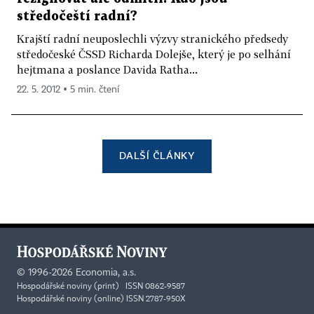
středočeští radní?
Krajští radní neuposlechli výzvy stranického předsedy
středočeské ČSSD Richarda Dolejše, který je po selhání
hejtmana a poslance Davida Ratha...
22. 5. 2012 ▪ 5 min. čtení
DALŠÍ ČLÁNKY
©
1996-2026
Economia, a.s.
Hospodářské noviny (print) ISSN 0862-9587
Hospodářské noviny (online) ISSN 2787-950X