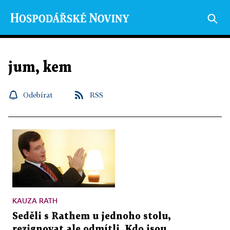
jum, kem
Odebírat
RSS
KAUZA RATH
Seděli s Rathem u jednoho stolu,
rezignovat ale odmítli. Kdo jsou