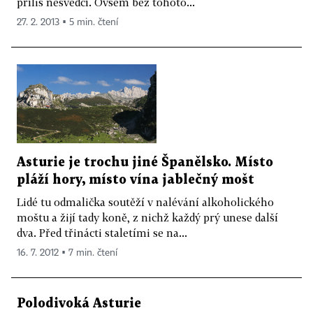
příliš nesvědčí. Ovšem bez tohoto...
27. 2. 2013 ▪ 5 min. čtení
Asturie je trochu jiné Španělsko. Místo
pláží hory, místo vína jablečný mošt
Lidé tu odmalička soutěží v nalévání alkoholického
moštu a žijí tady koně, z nichž každý prý unese další
dva. Před třinácti staletími se na...
16. 7. 2012 ▪ 7 min. čtení
Polodivoká Asturie