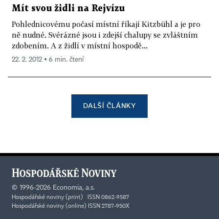
Mít svou židli na Rejvízu
Pohlednicovému počasí místní říkají Kitzbühl a je pro
ně nudné. Svérázné jsou i zdejší chalupy se zvláštním
zdobením. A z židlí v místní hospodě...
22. 2. 2012 ▪ 6 min. čtení
DALŠÍ ČLÁNKY
©
1996-2026
Economia, a.s.
Hospodářské noviny (print) ISSN 0862-9587
Hospodářské noviny (online) ISSN 2787-950X