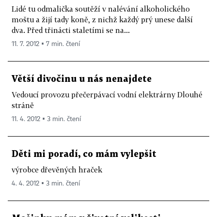
Lidé tu odmalička soutěží v nalévání alkoholického
moštu a žijí tady koně, z nichž každý prý unese další
dva. Před třinácti staletími se na...
11. 7. 2012 ▪ 7 min. čtení
Větší divočinu u nás nenajdete
Vedoucí provozu přečerpávací vodní elektrárny Dlouhé
stráně
11. 4. 2012 ▪ 3 min. čtení
Děti mi poradí, co mám vylepšit
výrobce dřevěných hraček
4. 4. 2012 ▪ 3 min. čtení