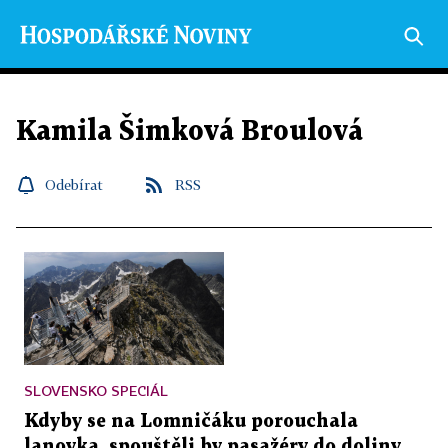
Kamila Šimková Broulová
Odebírat
RSS
SLOVENSKO SPECIÁL
Kdyby se na Lomničáku porouchala
lanovka, spouštěli by pasažéry do doliny