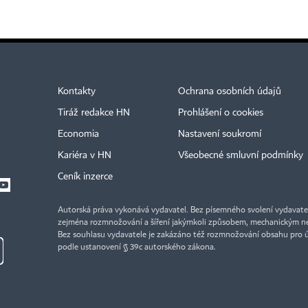
Kontakty
Ochrana osobních údajů
Tiráž redakce HN
Prohlášení o cookies
Economia
Nastavení soukromí
Kariéra v HN
Všeobecné smluvní podmínky
Ceník inzerce
Autorská práva vykonává vydavatel. Bez písemného svolení vydavatele 
zejména rozmnožování a šíření jakýmkoli způsobem, mechanickým ne
Bez souhlasu vydavatele je zakázáno též rozmnožování obsahu pro 
podle ustanovení § 39c autorského zákona.