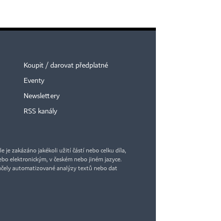
Koupit / darovat předplatné
Eventy
Newslettery
RSS kanály
je zakázáno jakékoli užití částí nebo celku díla,
bo elektronickým, v českém nebo jiném jazyce.
účely automatizované analýzy textů nebo dat