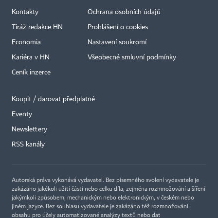
Kontakty
Ochrana osobních údajů
Tiráž redakce HN
Prohlášení o cookies
Economia
Nastavení soukromí
Kariéra v HN
Všeobecné smluvní podmínky
Ceník inzerce
Koupit / darovat předplatné
Eventy
Newslettery
RSS kanály
Autorská práva vykonává vydavatel. Bez písemného svolení vydavatele je
zakázáno jakékoli užití částí nebo celku díla, zejména rozmnožování a šíření
jakýmkoli způsobem, mechanickým nebo elektronickým, v českém nebo
jiném jazyce. Bez souhlasu vydavatele je zakázáno též rozmnožování
obsahu pro účely automatizované analýzy textů nebo dat