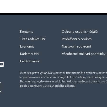
Kontakty
Ochrana osobních údajů
Tiráž redakce HN
Prohlášení o cookies
Economia
Nastavení soukromí
Kariéra v HN
Všeobecné smluvní podmínky
Ceník inzerce
Autorská práva vykonává vydavatel. Bez písemného svolení vydavatele 
zejména rozmnožování a šíření jakýmkoli způsobem, mechanickým ne
Bez souhlasu vydavatele je zakázáno též rozmnožování obsahu pro 
podle ustanovení § 39c autorského zákona.