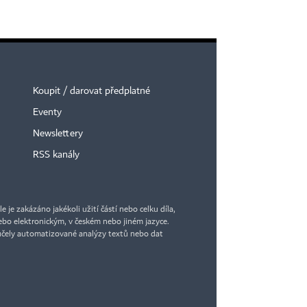
Koupit / darovat předplatné
Eventy
Newslettery
RSS kanály
je zakázáno jakékoli užití částí nebo celku díla,
bo elektronickým, v českém nebo jiném jazyce.
účely automatizované analýzy textů nebo dat