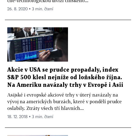
čně-technologickou divizí čínského...
26. 8. 2020 ▪ 3 min. čtení
Akcie v USA se prudce propadaly, index
S&P 500 klesl nejníže od loňského října.
Na Ameriku navázaly trhy v Evropě i Asii
Asijské i evropské akciové trhy v úterý navázaly na
vývoj na amerických burzách, které v pondělí prudce
oslabily. Ztráty všech tří hlavních...
18. 12. 2018 ▪ 3 min. čtení