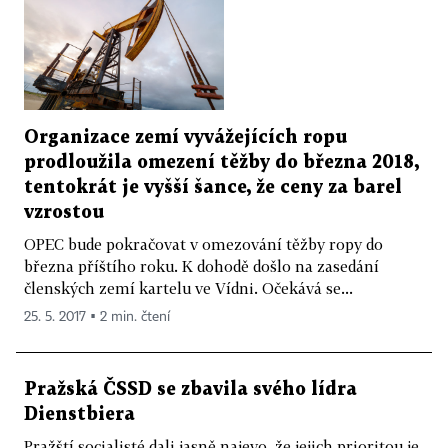
Organizace zemí vyvážejících ropu
prodloužila omezení těžby do března 2018,
tentokrát je vyšší šance, že ceny za barel
vzrostou
OPEC bude pokračovat v omezování těžby ropy do
března příštího roku. K dohodě došlo na zasedání
členských zemí kartelu ve Vídni. Očekává se...
25. 5. 2017 ▪ 2 min. čtení
Pražská ČSSD se zbavila svého lídra
Dienstbiera
Pražští socialisté dali jasně najevo, že jejich prioritou je